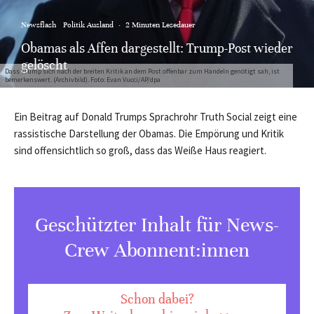
Newsflash
Politik Ausland
·
2 Minuten Lesedauer
Obamas als Affen dargestellt: Trump-Post wieder
gelöscht
Dass Trump sich nach der breiten Kritik an dem Post offenbar zum Handeln genötigt sah, ist
bemerkenswert. (Archivbild). Foto: Evan Vucci/AP/dpa
Ein Beitrag auf Donald Trumps Sprachrohr Truth Social zeigt eine
rassistische Darstellung der Obamas. Die Empörung und Kritik
sind offensichtlich so groß, dass das Weiße Haus reagiert.
Geschützter Inhalt für News-
Crew Abonnent:innen
Schon dabei?