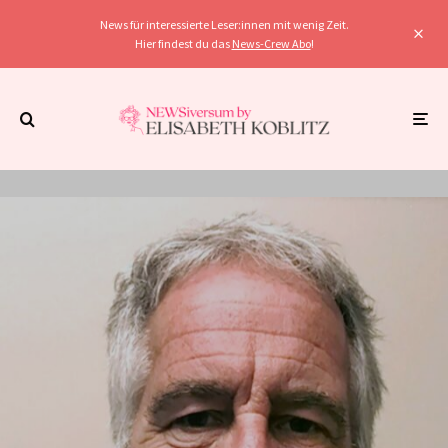
News für interessierte Leser:innen mit wenig Zeit.
Hier findest du das
News-Crew Abo
!