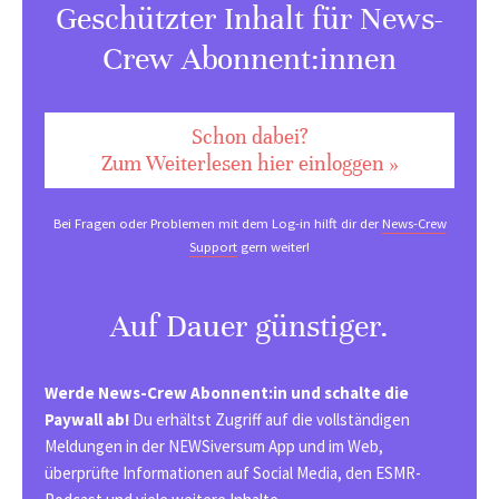
Geschützter Inhalt für News-
Crew Abonnent:innen
Schon dabei?
Zum Weiterlesen hier einloggen »
Bei Fragen oder Problemen mit dem Log-in hilft dir der
News-Crew
Support
gern weiter!
Auf Dauer günstiger.
Werde News-Crew Abonnent:in und schalte die
Paywall ab!
Du erhältst Zugriff auf die vollständigen
Meldungen in der NEWSiversum App und im Web,
überprüfte Informationen auf Social Media, den ESMR-