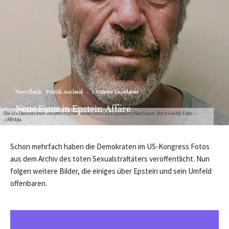
Newsflash
Politik Ausland
·
1 Minute Lesedauer
Neue Fotos in Epstein-Affäre
Die US-Demokraten veröffentlichen neue Fotos aus Epsteins Nachlass. (Archivbild) Foto: --
-/AP/dpa
Schon mehrfach haben die Demokraten im US-Kongress Fotos
aus dem Archiv des toten Sexualstraftäters veröffentlicht. Nun
folgen weitere Bilder, die einiges über Epstein und sein Umfeld
offenbaren.