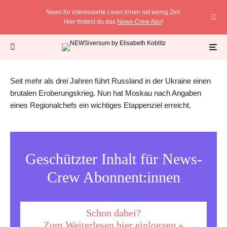
News für interessierte Leser:innen mit wenig Zeit.
Hier findest du das
News-Crew Abo
!
Die Kämpfe in der Region Luhansk laufen seit mehr als drei Jahren. (Archivbild) Foto:
LIBKOS/AP/dpa
Seit mehr als drei Jahren führt Russland in der Ukraine einen
brutalen Eroberungskrieg. Nun hat Moskau nach Angaben
eines Regionalchefs ein wichtiges Etappenziel erreicht.
Geschützter Inhalt für News-
Crew Abonnent:innen
Schon dabei?
Zum Weiterlesen hier einloggen »