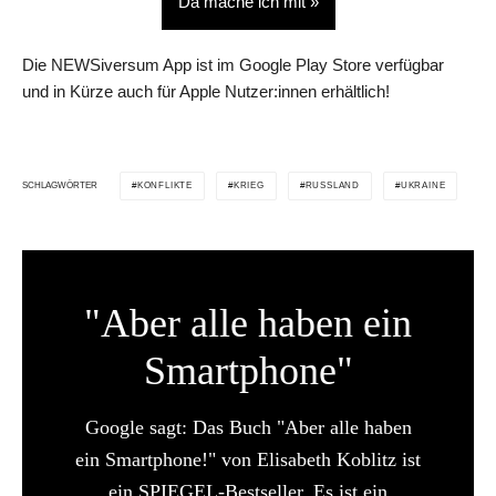
Da mache ich mit »
Die NEWSiversum App ist im Google Play Store verfügbar
und in Kürze auch für Apple Nutzer:innen erhältlich!
KONFLIKTE
KRIEG
RUSSLAND
UKRAINE
SCHLAGWÖRTER
"Aber alle haben ein
Smartphone"
Google sagt: Das Buch "Aber alle haben
ein Smartphone!" von Elisabeth Koblitz ist
ein SPIEGEL-Bestseller. Es ist ein