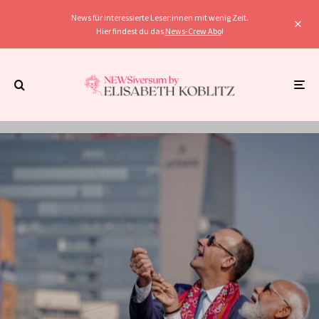
News für interessierte Leser:innen mit wenig Zeit.
Hier findest du das
News-Crew Abo
!