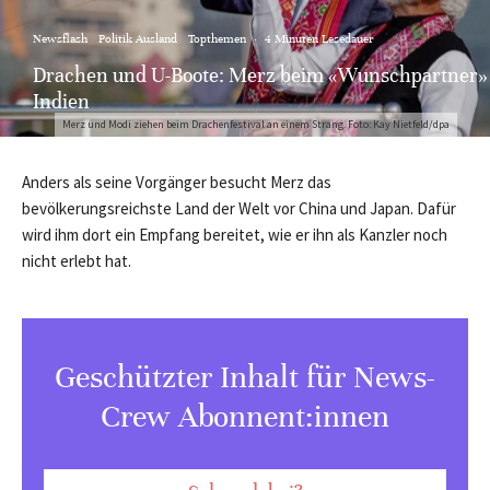
Newsflash
Politik Ausland
Topthemen
·
4 Minuten Lesedauer
Drachen und U-Boote: Merz beim «Wunschpartner»
Indien
Merz und Modi ziehen beim Drachenfestival an einem Strang. Foto: Kay Nietfeld/dpa
Anders als seine Vorgänger besucht Merz das
bevölkerungsreichste Land der Welt vor China und Japan. Dafür
wird ihm dort ein Empfang bereitet, wie er ihn als Kanzler noch
nicht erlebt hat.
Geschützter Inhalt für News-
Crew Abonnent:innen