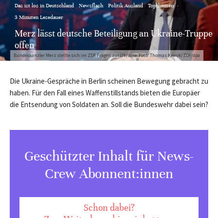
Das ist los in Deutschland
Newsflash
Politik Ausland
Topthemen
·
3 Minuten Lesedauer
Merz lässt deutsche Beteiligung an Ukraine-Truppe
offen
Bundeskanzler Merz stellte sich im ZDF Fragen zur Ukraine. Foto: Thomas Kierok/ZDF/dpa
Die Ukraine-Gespräche in Berlin scheinen Bewegung gebracht zu
haben. Für den Fall eines Waffenstillstands bieten die Europäer
die Entsendung von Soldaten an. Soll die Bundeswehr dabei sein?
Geschützter Inhalt für News-
Crew Abonnent:innen
Schon dabei?