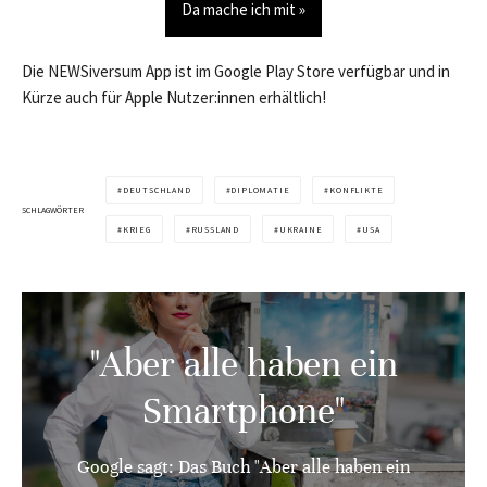
Da mache ich mit »
Die NEWSiversum App ist im Google Play Store verfügbar und in
Kürze auch für Apple Nutzer:innen erhältlich!
DEUTSCHLAND
DIPLOMATIE
KONFLIKTE
SCHLAGWÖRTER
KRIEG
RUSSLAND
UKRAINE
USA
"Aber alle haben ein
Smartphone"
Google sagt: Das Buch "Aber alle haben ein