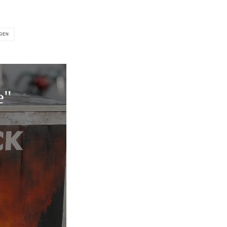
GEN
e"