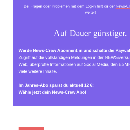
Bei Fragen oder Problemen mit dem Log-in hilft dir der
News-Cr
weiter!
Auf Dauer günstiger.
Werde News-Crew Abonnent:in und schalte die Paywal
Zugriff auf die vollständigen Meldungen in der NEWSivers
Web, überprüfte Informationen auf Social Media, den ES
viele weitere Inhalte.
Im Jahres-Abo sparst du aktuell 12 €:
Wähle jetzt dein News-Crew Abo!