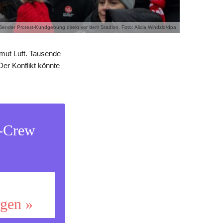
ender Protest-Kundgebung direkt vor dem Stadion. Foto: Alicia Windzio/dpa
nmut Luft. Tausende
er Konflikt könnte
s-Crew
ggen »