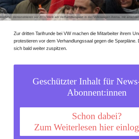
lnehmer demonstrieren vor dem Werk am Verhandlungsort in der Volkswagen Arena, mit anschließ
Zur dritten Tarifrunde bei VW machen die Mitarbeiter ihrem U
protestieren vor dem Verhandlungssaal gegen die Sparpläne. D
sich bald weiter zuspitzen.
Geschützter Inhalt für New
Abonnent:innen
Schon dabei?
Zum Weiterlesen hier einlo