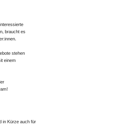
nteressierte
n, braucht es
er:innen.
gebote stehen
mit einem
der
ram!
 in Kürze auch für