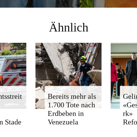
Ähnlich
tsstreit
Bereits mehr als
Geli
1.700 Tote nach
«Ge
Erdbeben in
rk»
n Stade
Venezuela
Ref