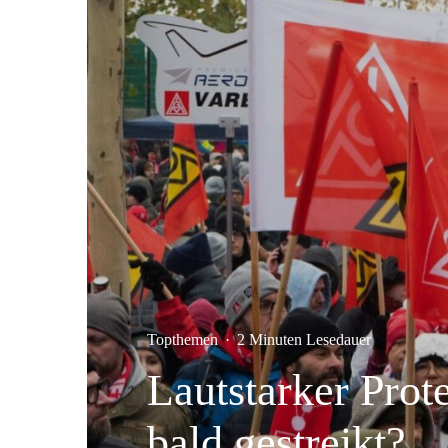
Topthemen
·
2 Minuten Lesedauer
Lautstarker Prot
bald gestreikt?