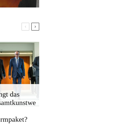
ngt das
samtkunstwe
ormpaket?