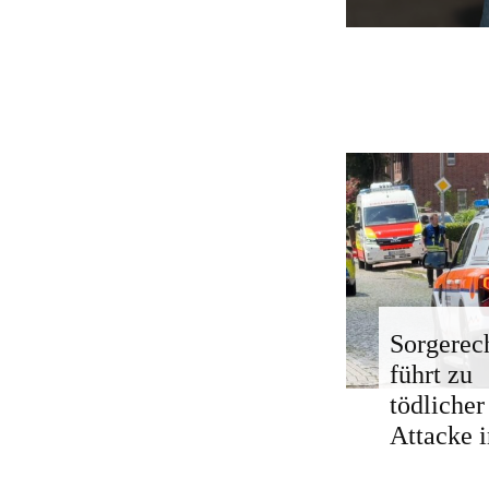
Sorgerech
führt zu
tödlicher
Attacke i