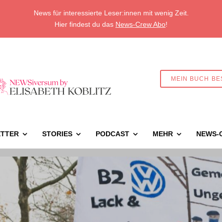
News für interessierte Leser:innen mit wenig Zeit.
Hier findest du das
News-Crew Abo
!
MEIN BUCH BE
TTER
STORIES
PODCAST
MEHR
NEWS-