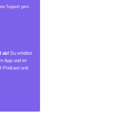
ew Support
gern
l ab!
Du erhältst
um App und im
MR-Podcast und