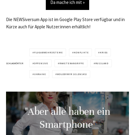
Da mache ich mit »
Die NEWSiversum App ist im Google Play Store verfügbar und in
Kürze auch für Apple Nutzer:innen erhältlich!
FLUGABWEHRSYSTEME
KONFLIKTE
KRIEG
SCHLAGWÖRTER
OFFENSIVE
RAKETENANGRIFFE
RUSSLAND
UKRAINE
WOLODYMYR SELENSKYJ
"Aber alle haben ein
Smartphone"