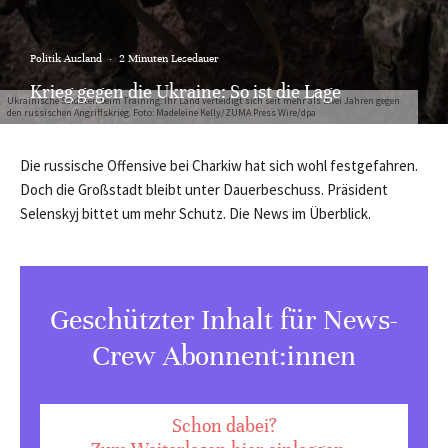
Politik Ausland
·
2 Minuten Lesedauer
Krieg gegen die Ukraine: So ist die Lage
Ukrainische Soldaten beim Training: Ihr Land verteidigt sich seit mehr als zwei Jahren gegen
den russischen Angriffskrieg. Foto: Madeleine Kelly/ZUMA Press Wire/dpa
Die russische Offensive bei Charkiw hat sich wohl festgefahren.
Doch die Großstadt bleibt unter Dauerbeschuss. Präsident
Selenskyj bittet um mehr Schutz. Die News im Überblick.
Geschützter Inhalt für News-
Crew Abonnent:innen
Schon dabei?