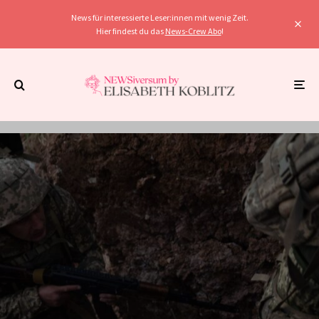
News für interessierte Leser:innen mit wenig Zeit.
Hier findest du das
News-Crew Abo
!