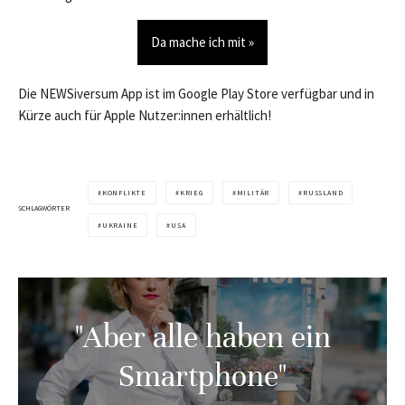
Da mache ich mit »
Die NEWSiversum App ist im Google Play Store verfügbar und in
Kürze auch für Apple Nutzer:innen erhältlich!
KONFLIKTE
KRIEG
MILITÄR
RUSSLAND
SCHLAGWÖRTER
UKRAINE
USA
"Aber alle haben ein
Smartphone"