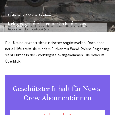
Topthemen
·
3 Minuten Lesedauer
Krieg gegen die Ukraine: So ist die Lage
Selenskyj erwartet eine neue Offensive der Russen - davor gelte es, sich rechtzeitig
vorzubereiten. Foto: Efrem Lukatsky/AP/dpa
Die Ukraine erwehrt sich russischer Angriffswellen. Doch ohne
neue Hilfe steht sie mit dem Rücken zur Wand. Polens Regierung
sieht Europa in der «Vorkriegszeit» angekommen. Die News im
Überblick.
Geschützter Inhalt für News-
Crew Abonnent:innen