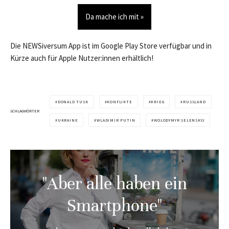
Da mache ich mit »
Die NEWSiversum App ist im Google Play Store verfügbar und in
Kürze auch für Apple Nutzer:innen erhältlich!
DONALD TUSK
KONFLIKTE
KRIEG
RUSSLAND
SCHLAGWÖRTER
UKRAINE
WLADIMIR PUTIN
WOLODYMYR SELENSKYJ
"Aber alle haben ein
Smartphone"