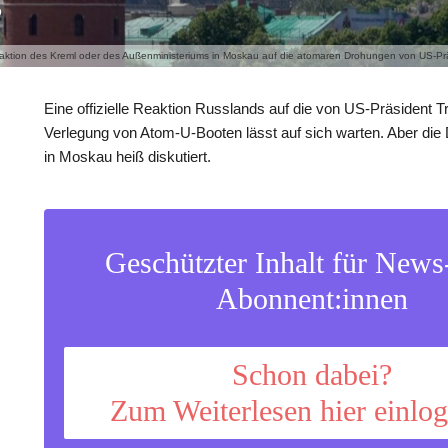
aktion des Kreml oder des Außenministeriums in Moskau auf die atomaren Drohungen von US-Präsi
Eine offizielle Reaktion Russlands auf die von US-Präsident 
Verlegung von Atom-U-Booten lässt auf sich warten. Aber die
in Moskau heiß diskutiert.
Geschützter Inhalt für New
Abonnent:innen
Schon dabei?
Zum Weiterlesen hier einlo