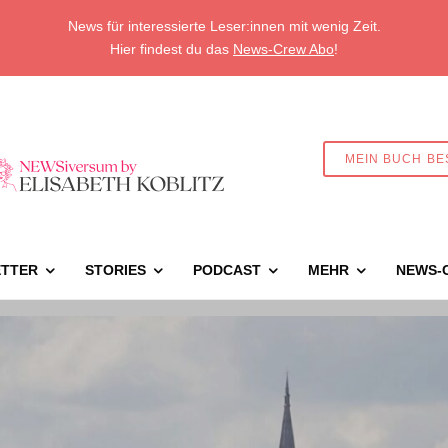
News für interessierte Leser:innen mit wenig Zeit.
Hier findest du das
News-Crew Abo
!
MEIN BUCH BE
TTER
STORIES
PODCAST
MEHR
NEWS-