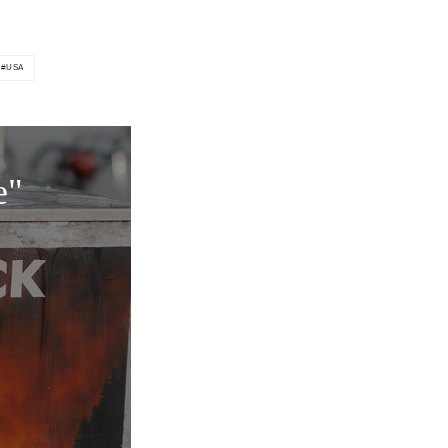
USA
e"