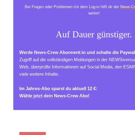
Bei Fragen oder Problemen mit dem Log-in hilft dir der
News-Cr
weiter!
Auf Dauer günstiger.
Werde News-Crew Abonnent:in und schalte die Paywal
Zugriff auf die vollständigen Meldungen in der NEWSivers
Web, überprüfte Informationen auf Social Media, den ES
viele weitere Inhalte.
Im Jahres-Abo sparst du aktuell 12 €:
Wähle jetzt dein News-Crew Abo!