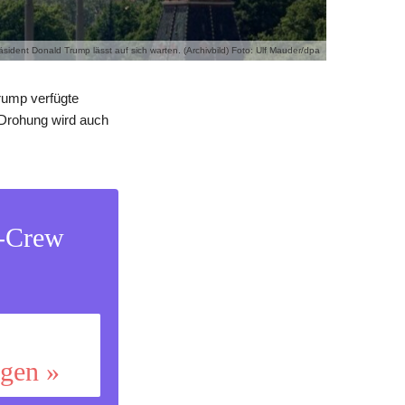
dent Donald Trump lässt auf sich warten. (Archivbild) Foto: Ulf Mauder/dpa
Trump verfügte
 Drohung wird auch
s-Crew
ggen »