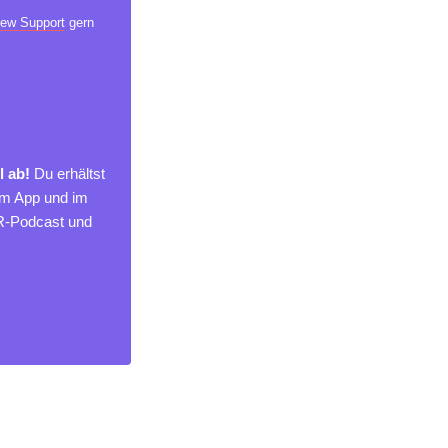
ew Support
gern
l ab!
Du erhältst
um App und im
MR-Podcast und