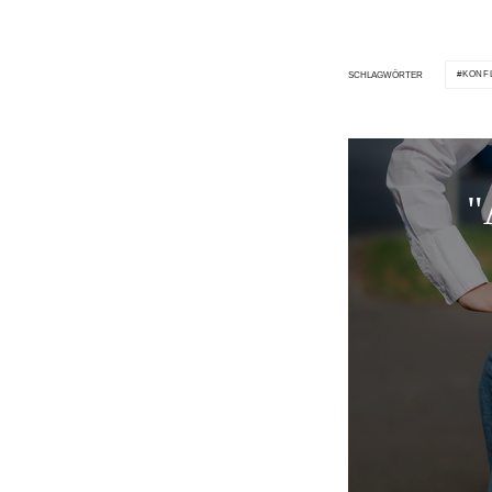
KONF
SCHLAGWÖRTER
"