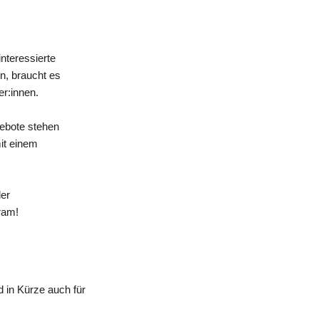
nteressierte
n, braucht es
er:innen.
gebote stehen
mit einem
der
ram!
 in Kürze auch für