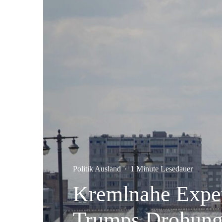
Politik Ausland
·
1 Minute Lesedauer
Kremlnahe Exper
Trumps Drohun