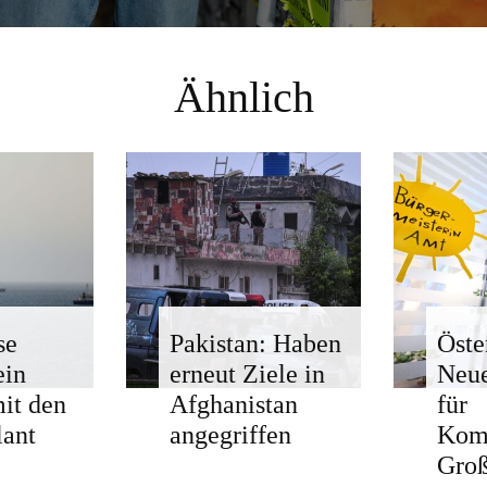
Ähnlich
se
Pakistan: Haben
Öste
ein
erneut Ziele in
Neue
mit den
Afghanistan
für
ant
angegriffen
Kom
Groß