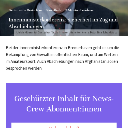
Das ist los in Deutschland
Newsflash
·
3 Minuten Lesedauer
Innenministerkonferenz: Sicherheit im Zug und
Abschiebungen
Ulrich Mäurer ist Gastgeber für die Innenministerkonferenz. Foto: Sina Schuldt/dpa
Bei der Innenministerkonferenz in Bremerhaven geht es um die
Bekämpfung von Gewalt im öffentlichen Raum, und um Wetten
im Amateursport. Auch Abschiebungen nach Afghanistan sollen
besprochen werden.
Geschützter Inhalt für News-
Crew Abonnent:innen