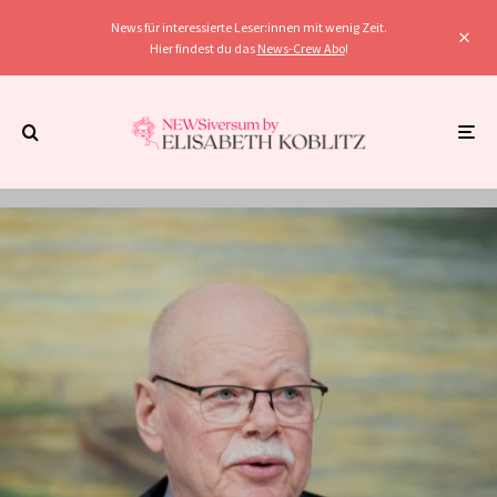
News für interessierte Leser:innen mit wenig Zeit.
Hier findest du das
News-Crew Abo
!