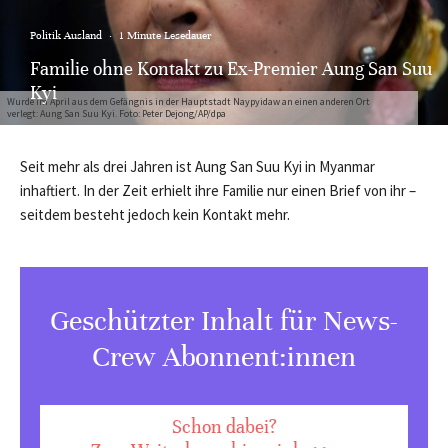
Politik Ausland
·
1 Minute Lesedauer
Familie ohne Kontakt zu Ex-Premier Aung San Suu
Kyi
Wurde im April aus dem Gefängnis in der Hauptstadt Naypyidaw an einen anderen Ort
verlegt: Aung San Suu Kyi. Foto: Peter Dejong/AP/dpa
Seit mehr als drei Jahren ist Aung San Suu Kyi in Myanmar
inhaftiert. In der Zeit erhielt ihre Familie nur einen Brief von ihr –
seitdem besteht jedoch kein Kontakt mehr.
Geschützter Inhalt für News-
Crew Abonnent:innen
Schon dabei?