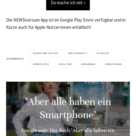
Da mache ich mit »
Die NEWSiversum App ist im Google Play Store verfügbar und in
Kürze auch für Apple Nutzer:innen erhältlich!
AUNG SAN SUU KYI
GESUNDHEIT
ITALIEN
SCHLAGWÖRTER
KONFLIKTE
MILITÄR
MYANMAR
REGIERUNG
"Aber alle haben ein
Smartphone"
Google sagt: Das Buch "Aber alle haben ein