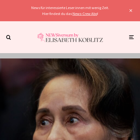
News für interessierte Leser:innen mit wenig Zeit.
Hier findest du das
News-Crew Abo
!