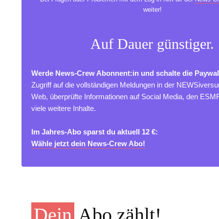
weiter!
Auf Dauer günstiger.
Werde News-Crew Abonnent:in und schalte die Paywal
Zugriff auf die vollständigen Meldungen in der NEWSivers
Web, überprüfte Informationen auf Social Media, den ES
viele weitere Inhalte.
Im Jahres-Abo sparst du aktuell 12 €:
Wähle jetzt dein News-Crew Abo!
Dein
Abo zählt!