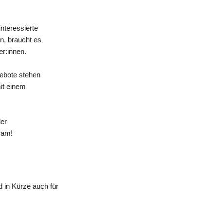
nteressierte
n, braucht es
er:innen.
gebote stehen
mit einem
der
ram!
 in Kürze auch für