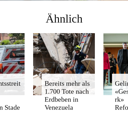
Ähnlich
tsstreit
Bereits mehr als
Geli
1.700 Tote nach
«Ge
Erdbeben in
rk»
n Stade
Venezuela
Ref