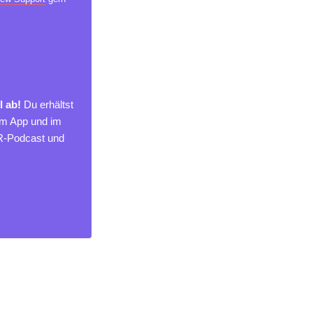
l ab!
Du erhältst
um App und im
MR-Podcast und