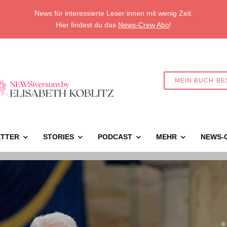
News für interessierte Leser:innen mit wenig Zeit.
Hier findest du das
News-Crew Abo
!
MEIN BUCH BE
TTER
STORIES
PODCAST
MEHR
NEWS-