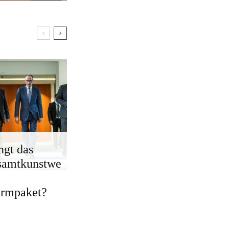
ngt das
samtkunstwe
ormpaket?