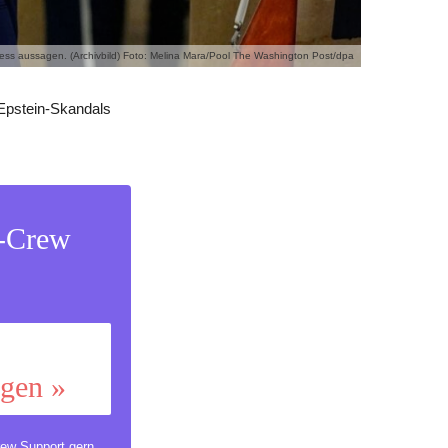
ess aussagen. (Archivbild) Foto: Melina Mara/Pool The Washington Post/dpa
 Epstein-Skandals
s-Crew
ggen »
ew Support
gern