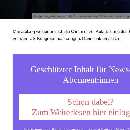
Lange weigerten sie sich, doch nun werden die Clintons vor dem Kongr
Monatelang weigerten sich die Clintons, zur Aufarbeitung des
vor dem US-Kongress auszusagen. Dann lenkten sie ein.
Geschützter Inhalt für New
Abonnent:innen
Schon dabei?
Zum Weiterlesen hier einlo
Bei Fragen oder Problemen mit dem Log-in hilft dir der
News-Cr