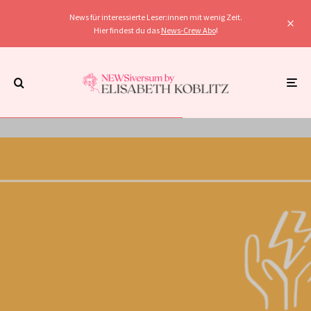
News für interessierte Leser:innen mit wenig Zeit.
Hier findest du das
News-Crew Abo
!