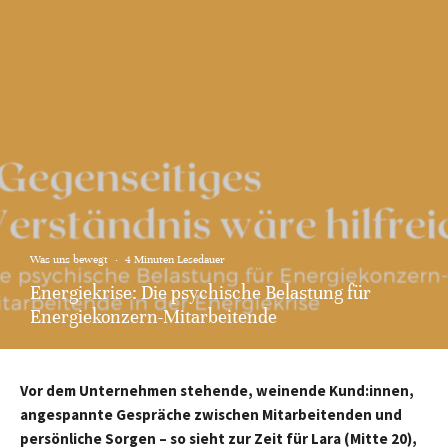
Was uns bewegt
·
4 Minuten Lesedauer
Energiekrise: Die psychische Belastung für
Energiekonzern-Mitarbeitende
Vor dem Unternehmen stehende, weinende Kund:innen,
angespannte Gespräche zwischen Mitarbeitenden und
persönliche Sorgen – so sieht zur Zeit für Lara (Mitte 20),