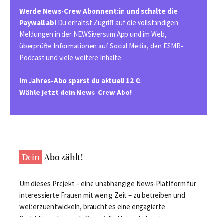
Werde News-Crew Abonnent:in und schalte die
Paywall ab!
Du erhältst Zugriff auf die vollständigen
Meldungen in der NEWSiversum App und im Web,
überprüfte Informationen auf Social Media, den ESMR-
Podcast und viele weitere Inhalte.
Im Jahres-Abo sparst du aktuell 12 €:
Wähle jetzt dein News-Crew Abo!
Dein
Abo zählt!
Um dieses Projekt – eine unabhängige News-Plattform für
interessierte Frauen mit wenig Zeit – zu betreiben und
weiterzuentwickeln, braucht es eine engagierte