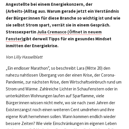
Angestellte bei einem Energiekonzern, der
(Arbeits-)Alltag aus. Warum gerade jetzt ein Verständnis
der Bürger:innen für diese Branche so wichtig ist und wie
sie selbst Strom spart, verrät sie in einem Gespräch.
Stressexpertin
Julia Cremasco (Öffnet in neuem
Fenster)
gibt derweil Tipps für ein gesundes Mindset
inmitten der Energiekrise.
Von Lilly Hasselblatt
„Ein endloser Marathon”, so beschreibt Lara (Mitte 20) den
nahezu nahtlosen Übergang von der einen Krise, der Corona-
Pandemie, zur nächsten Krise, dem Wirtschaftseinbruch rund um
Strom und Wärme. Zahlreiche Lichter in Schaufenstern oder in
unterkühlten Wohnungen laufen auf Sparflamme, viele
Bürger:innen wissen nicht mehr, wo sie nach zwei Jahren der
Existenzangst noch einen weiteren Cent umdrehen und ihre
eigene Kraft hernehmen sollen. Wann kommen endlich wieder
bessere Zeiten? Wie viele Einschränkungen im eigenen Leben