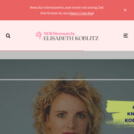
News für interessierte Leser:innen mit wenig Zeit.
Hier findest du das
News-Crew Abo
!