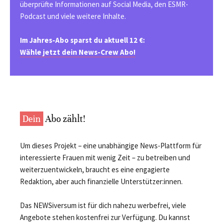
überprüfte Informationen auf Social Media, den ESMR-
Podcast und viele weitere Inhalte.
Im Jahres-Abo sparst du aktuell 12 €:
Wähle jetzt dein News-Crew Abo!
Dein
Abo zählt!
Um dieses Projekt – eine unabhängige News-Plattform für
interessierte Frauen mit wenig Zeit – zu betreiben und
weiterzuentwickeln, braucht es eine engagierte
Redaktion, aber auch finanzielle Unterstützer:innen.
Das NEWSiversum ist für dich nahezu werbefrei, viele
Angebote stehen kostenfrei zur Verfügung. Du kannst