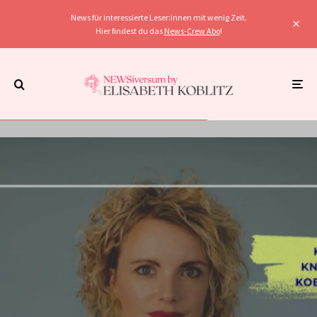
News für interessierte Leser:innen mit wenig Zeit.
Hier findest du das
News-Crew Abo
!