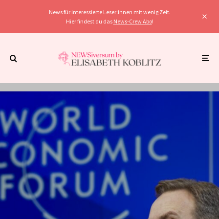
News für interessierte Leser:innen mit wenig Zeit.
Hier findest du das
News-Crew Abo
!