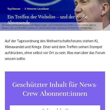
Topthemen
·
3 Minuten Lesedauer
Ein Treffen der Weltelite – und der große
Abwesende
Das Weltwirtschaftsforum soll Regierungen und Unternehmen helfen zu verstehen, was in
diesem Jahr auf die Welt zukommt. (Archivbild) Foto: Salvatore Di Nolfi/KEYSTONE/dpa
Auf der Tagesordnung des Weltwirtschaftsforums stehen KI,
Klimawandel und Kriege. Einer wird dem Treffen seinen Stempel
aufdrücken, ohne selbst vor Ort zu sein. Was man über das Forum
wissen sollte.
Geschützter Inhalt für News-
Crew Abonnent:innen