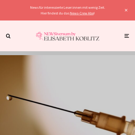
News für interessierte Leser:innen mit wenig Zeit.
Hier findest du das
News-Crew Abo
!