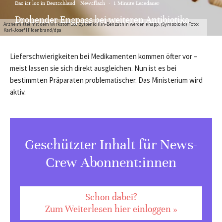
Das ist los in Deutschland
Newsflash
·
1 Minute Lesedauer
Drohender Engpass bei weiteren Antibiotika
Arzneimittel mit dem Wirkstoff Benzylpenicillin-Benzathin werden knapp. (Symbolbild) Foto:
Karl-Josef Hildenbrand/dpa
Lieferschwierigkeiten bei Medikamenten kommen öfter vor –
meist lassen sie sich direkt ausgleichen. Nun ist es bei
bestimmten Präparaten problematischer. Das Ministerium wird
aktiv.
Geschützter Inhalt für News-
Crew Abonnent:innen
Schon dabei?
Zum Weiterlesen hier einloggen »