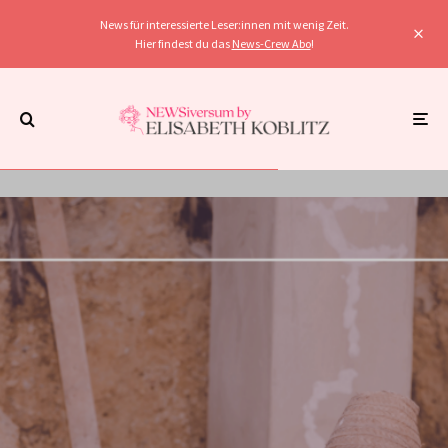
News für interessierte Leser:innen mit wenig Zeit.
Hier findest du das
News-Crew Abo
!