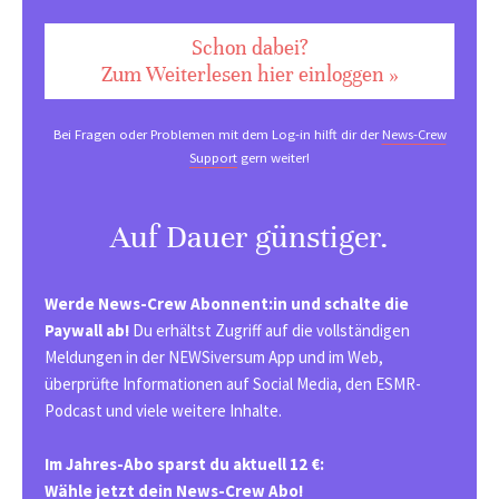
Schon dabei?
Zum Weiterlesen hier einloggen »
Bei Fragen oder Problemen mit dem Log-in hilft dir der
News-Crew
Support
gern weiter!
Auf Dauer günstiger.
Werde News-Crew Abonnent:in und schalte die
Paywall ab!
Du erhältst Zugriff auf die vollständigen
Meldungen in der NEWSiversum App und im Web,
überprüfte Informationen auf Social Media, den ESMR-
Podcast und viele weitere Inhalte.
Im Jahres-Abo sparst du aktuell 12 €:
Wähle jetzt dein News-Crew Abo!