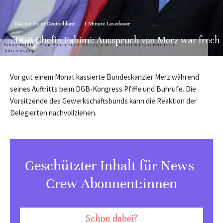
Das ist los in Deutschland
·
1 Minute Lesedauer
DGB-Chefin Fahimi: Ausspruch von Merz war frech
Fahimi rechtfertigt die Buhrufe und Pfiffe gegen Merz (Archivbild) Foto: Bernd von
Jutrczenka/dpa
Vor gut einem Monat kassierte Bundeskanzler Merz während
seines Auftritts beim DGB-Kongress Pfiffe und Buhrufe. Die
Vorsitzende des Gewerkschaftsbunds kann die Reaktion der
Delegierten nachvollziehen.
Geschützter Inhalt für News-
Crew Abonnent:innen
Schon dabei?