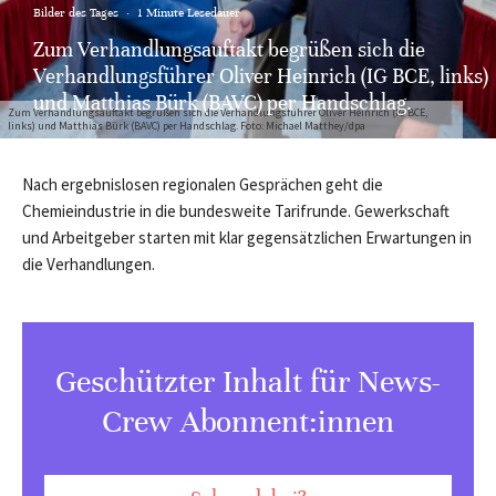
Bilder des Tages
·
1 Minute Lesedauer
Zum Verhandlungsauftakt begrüßen sich die
Verhandlungsführer Oliver Heinrich (IG BCE, links)
und Matthias Bürk (BAVC) per Handschlag.
Zum Verhandlungsauftakt begrüßen sich die Verhandlungsführer Oliver Heinrich (IG BCE,
links) und Matthias Bürk (BAVC) per Handschlag. Foto: Michael Matthey/dpa
Nach ergebnislosen regionalen Gesprächen geht die
Chemieindustrie in die bundesweite Tarifrunde. Gewerkschaft
und Arbeitgeber starten mit klar gegensätzlichen Erwartungen in
die Verhandlungen.
Geschützter Inhalt für News-
Crew Abonnent:innen