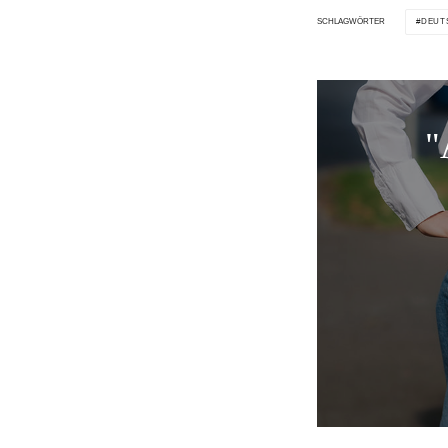
DEUT
SCHLAGWÖRTER
"