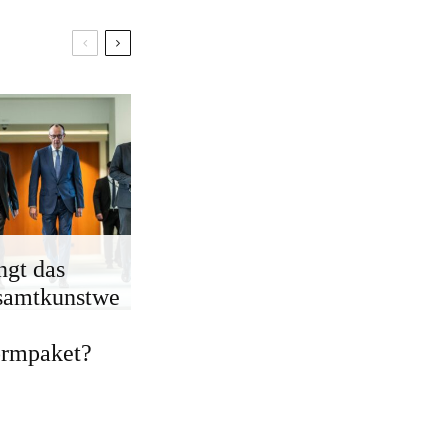
ngt das
samtkunstwe
ormpaket?