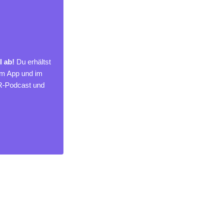
l ab!
Du erhältst
um App und im
MR-Podcast und