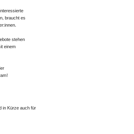
nteressierte
n, braucht es
er:innen.
gebote stehen
mit einem
der
ram!
 in Kürze auch für