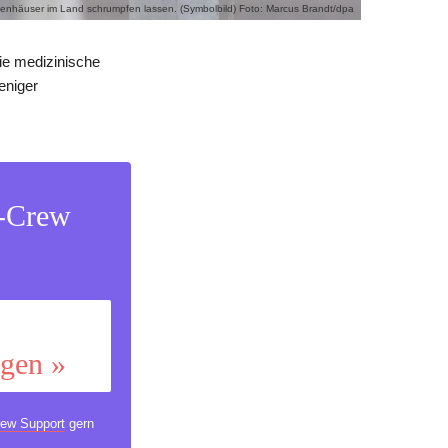
kenhäuser im Land schrumpfen lassen. (Symbolbild) Foto: Marcus Brandt/dpa
ie medizinische
eniger
s-Crew
ggen »
ew Support
gern