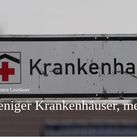
uten Lesedauer
eniger Krankenhäuser, m