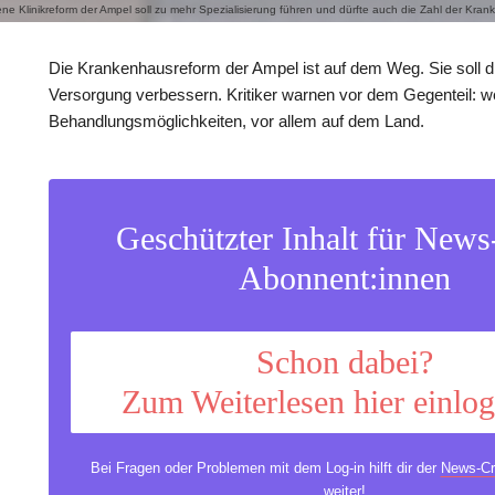
Klinikreform der Ampel soll zu mehr Spezialisierung führen und dürfte auch die Zahl der Kran
Die Krankenhausreform der Ampel ist auf dem Weg. Sie soll d
Versorgung verbessern. Kritiker warnen vor dem Gegenteil: w
Behandlungsmöglichkeiten, vor allem auf dem Land.
Geschützter Inhalt für New
Abonnent:innen
Schon dabei?
Zum Weiterlesen hier einlo
Bei Fragen oder Problemen mit dem Log-in hilft dir der
News-Cr
weiter!