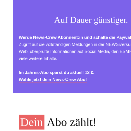
Auf Dauer günstiger.
Werde News-Crew Abonnent:in und schalte die Paywal
Zugriff auf die vollständigen Meldungen in der NEWSivers
Web, überprüfte Informationen auf Social Media, den ES
viele weitere Inhalte.
Im Jahres-Abo sparst du aktuell 12 €:
Wähle jetzt dein News-Crew Abo!
Dein
Abo zählt!