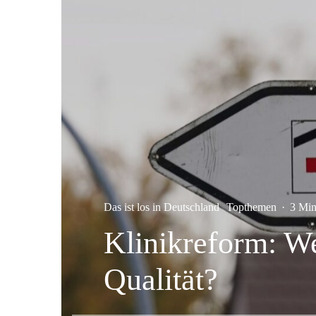
Das ist los in Deutschland
Topthemen
·
3 Min
Klinikreform: W
Qualität?