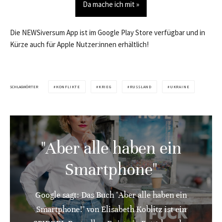
Da mache ich mit »
Die NEWSiversum App ist im Google Play Store verfügbar und in
Kürze auch für Apple Nutzer:innen erhältlich!
SCHLAGWÖRTER
KONFLIKTE
KRIEG
RUSSLAND
UKRAINE
"Aber alle haben ein
Smartphone"
Google sagt: Das Buch "Aber alle haben ein
Smartphone!" von Elisabeth Koblitz ist ein