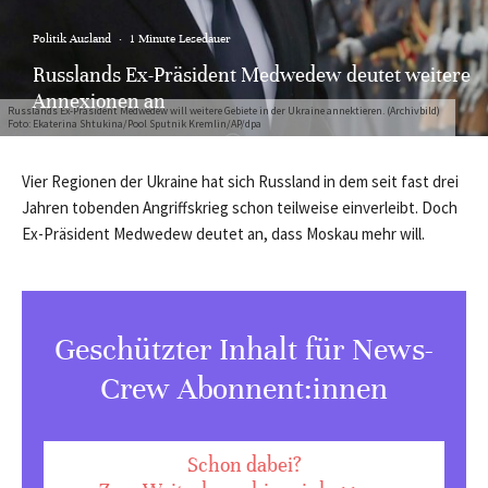
Politik Ausland
·
1 Minute Lesedauer
Russlands Ex-Präsident Medwedew deutet weitere
Annexionen an
Russlands Ex-Präsident Medwedew will weitere Gebiete in der Ukraine annektieren. (Archivbild)
Foto: Ekaterina Shtukina/Pool Sputnik Kremlin/AP/dpa
Vier Regionen der Ukraine hat sich Russland in dem seit fast drei
Jahren tobenden Angriffskrieg schon teilweise einverleibt. Doch
Ex-Präsident Medwedew deutet an, dass Moskau mehr will.
Geschützter Inhalt für News-
Crew Abonnent:innen
Schon dabei?