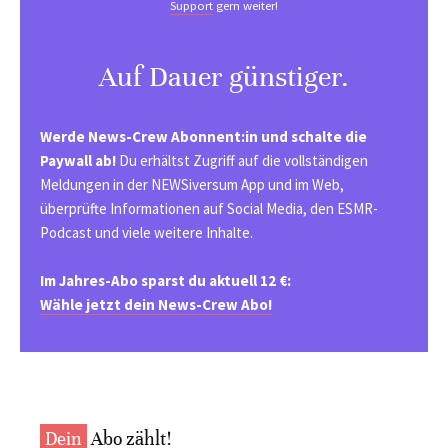
Support
gern weiter!
Auf Dauer günstiger.
Werde News-Crew Abonnent:in und schalte die
Paywall ab!
Du erhältst Zugriff auf die vollständigen
Meldungen in der NEWSiversum App und im Web,
überprüfte Informationen auf Social Media, den ESMR-
Podcast und viele weitere Inhalte.
Im Jahres-Abo sparst du aktuell 12 €:
Wähle jetzt dein News-Crew Abo!
Dein
Abo zählt!