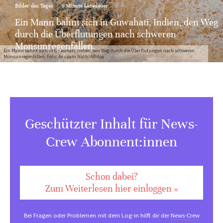
Bilder des Tages
·
1 Minute Lesedauer
Ein Mann bahnt sich in Guwahati, Indien, den Weg
durch die Überflutungen nach schweren
Monsunregenfällen.
Ein Mann bahnt sich in Guwahati, Indien, den Weg durch die Überflutungen nach schweren
Monsunregenfällen. Foto: Anupam Nath/AP/dpa
Geschützter Inhalt für News-
Crew Abonnent:innen
Schon dabei?
Zum Weiterlesen hier einloggen »
Bei Fragen oder Problemen mit dem Log-in hilft dir der
News-Crew