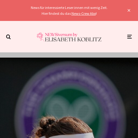
News für interessierte Leser:innen mit wenig Zeit.
Hier findest du das
News-Crew Abo
!