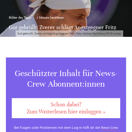
Bilder des Tages
·
1 Minute Lesedauer
Gut gebrüllt: Zverev schlägt Angstgegner Fritz
Gut gebrüllt: Zverev schlägt Angstgegner Fritz Foto: Andrew Matthews/PA Wire/dpa
Geschützter Inhalt für News-
Crew Abonnent:innen
Schon dabei?
Zum Weiterlesen hier einloggen »
Bei Fragen oder Problemen mit dem Log-in hilft dir der
News-Crew