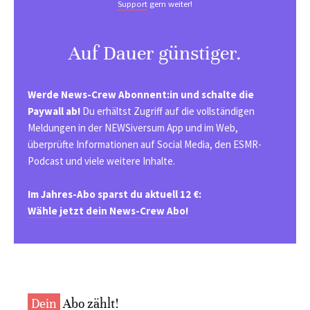
Support
gern weiter!
Auf Dauer günstiger.
Werde News-Crew Abonnent:in und schalte die
Paywall ab!
Du erhältst Zugriff auf die vollständigen
Meldungen in der NEWSiversum App und im Web,
überprüfte Informationen auf Social Media, den ESMR-
Podcast und viele weitere Inhalte.
Im Jahres-Abo sparst du aktuell 12 €:
Wähle jetzt dein News-Crew Abo!
Dein
Abo zählt!