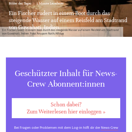
Bilder des Tages
·
1 Minute Lesedauer
Ein Fischer rudert in einem Boot durch das
steigende Wasser auf einem Reisfeld am Stadtrand
von Guwahati, Indien.
Ein Fischer rudert in einem Boot durch das steigende Wasser auf einem Reisfeld am Stadtrand
von Guwahati, Indien. Foto: Anupam Nath/AP/dpa
Geschützter Inhalt für News-
Crew Abonnent:innen
Schon dabei?
Zum Weiterlesen hier einloggen »
Bei Fragen oder Problemen mit dem Log-in hilft dir der
News-Crew