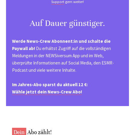
Support
gern weiter!
Auf Dauer günstiger.
Werde News-Crew Abonnent:in und schalte die
Paywall ab!
Du erhältst Zugriff auf die vollständigen
Meldungen in der NEWSiversum App und im Web,
überprüfte Informationen auf Social Media, den ESMR-
Podcast und viele weitere Inhalte.
Im Jahres-Abo sparst du aktuell 12 €:
Wähle jetzt dein News-Crew Abo!
Dein
Abo zählt!