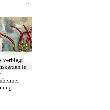
e verbiegt
skerzen in
r
nheimer
nung