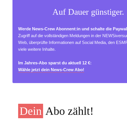
Auf Dauer günstiger.
Werde News-Crew Abonnent:in und schalte die Paywal
Zugriff auf die vollständigen Meldungen in der NEWSivers
Web, überprüfte Informationen auf Social Media, den ES
viele weitere Inhalte.
Im Jahres-Abo sparst du aktuell 12 €:
Wähle jetzt dein News-Crew Abo!
Dein
Abo zählt!