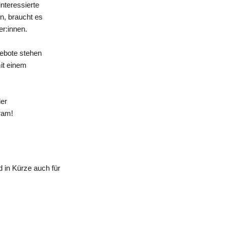
nteressierte
n, braucht es
er:innen.
gebote stehen
mit einem
der
ram!
 in Kürze auch für