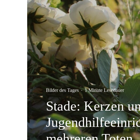
Bilder des Tages
·
1 Minute Lesedauer
Stade: Kerzen u
Jugendhilfeeinri
mehreren Toten