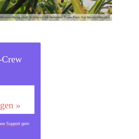
feeinrichtung nach Schüssen mit mehreren Toten Foto: Kai Moorschlatt/dpa
s-Crew
ggen »
ew Support
gern