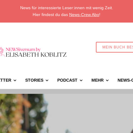
News für interessierte Leser:innen mit wenig Zeit.
Hier findest du das
News-Crew Abo
!
MEIN BUCH BE
TTER
STORIES
PODCAST
MEHR
NEWS-