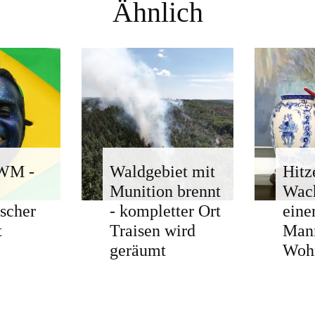
Ähnlich
-WM -
Waldgebiet mit
Hitz
Munition brennt
Wach
ischer
- kompletter Ort
eine
t
Traisen wird
Man
geräumt
Woh