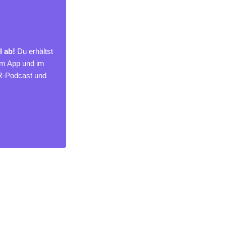
l ab!
Du erhältst
um App und im
MR-Podcast und