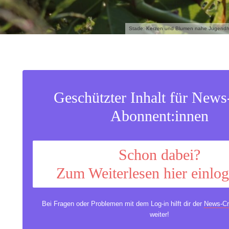
Stade: Kerzen und Blumen nahe Jugendhil
Geschützter Inhalt für New
Abonnent:innen
Schon dabei?
Zum Weiterlesen hier einlo
Bei Fragen oder Problemen mit dem Log-in hilft dir der
News-Cr
weiter!