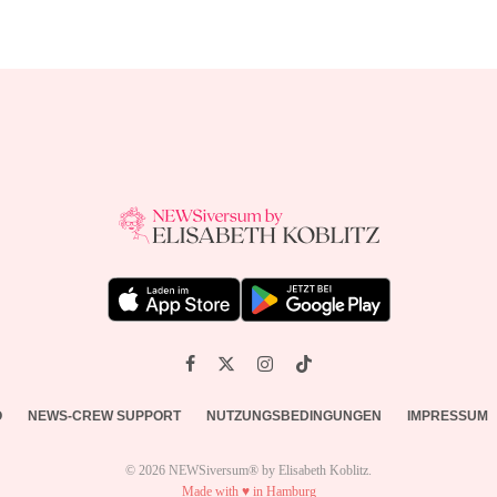
O
NEWS-CREW SUPPORT
NUTZUNGSBEDINGUNGEN
IMPRESSUM
© 2026 NEWSiversum® by Elisabeth Koblitz.
Made with ♥ in Hamburg