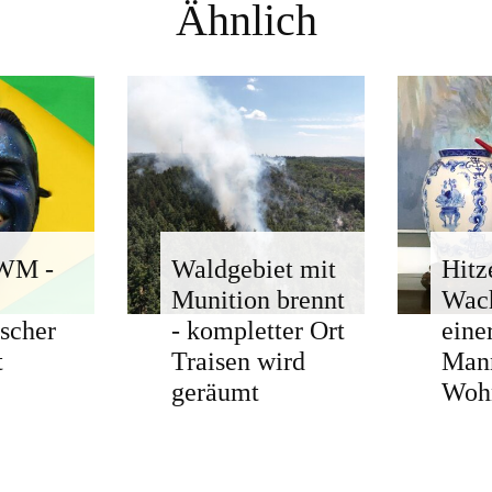
Ähnlich
-WM -
Waldgebiet mit
Hitz
Munition brennt
Wach
ischer
- kompletter Ort
eine
t
Traisen wird
Man
geräumt
Woh