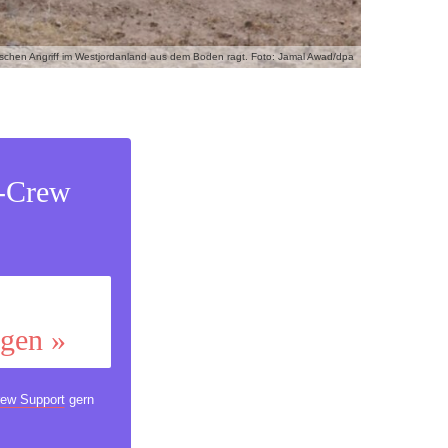
ischen Angriff im Westjordanland aus dem Boden ragt. Foto: Jamal Awad/dpa
s-Crew
ggen »
ew Support
gern