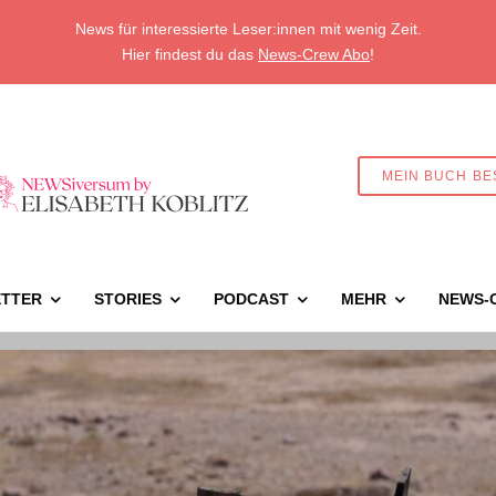
News für interessierte Leser:innen mit wenig Zeit.
Hier findest du das
News-Crew Abo
!
MEIN BUCH BE
TTER
STORIES
PODCAST
MEHR
NEWS-