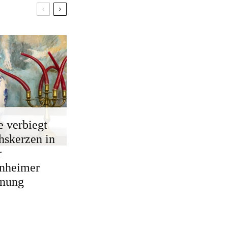
e verbiegt
skerzen in
r
nheimer
nung