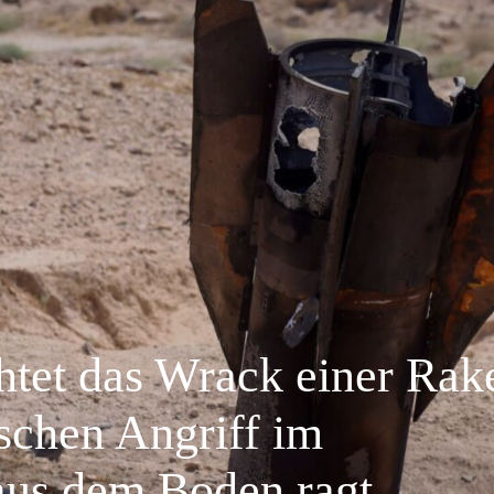
tet das Wrack einer Rake
schen Angriff im
aus dem Boden ragt.