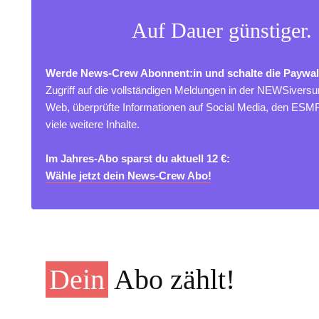
Auf Dauer günstiger.
Werde News-Crew Abonnent:in und schalte die Paywal
Zugriff auf die vollständigen Meldungen in der NEWSivers
Web, überprüfte Informationen auf Social Media, den ES
viele weitere Inhalte.
Im Jahres-Abo sparst du aktuell 12 €:
Wähle jetzt dein News-Crew Abo!
Dein
Abo zählt!