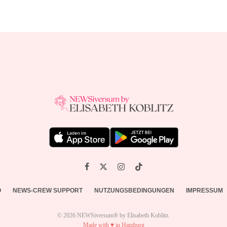
O
NEWS-CREW SUPPORT
NUTZUNGSBEDINGUNGEN
IMPRESSUM
© 2026 NEWSiversum® by Elisabeth Koblitz.
Made with ♥ in Hamburg