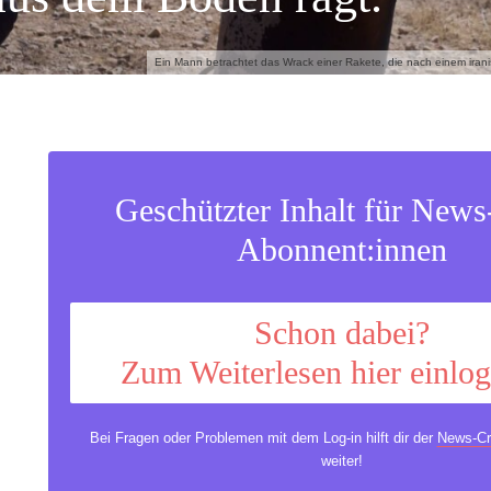
Ein Mann betrachtet das Wrack einer Rakete, die nach einem iran
Geschützter Inhalt für New
Abonnent:innen
Schon dabei?
Zum Weiterlesen hier einlo
Bei Fragen oder Problemen mit dem Log-in hilft dir der
News-Cr
weiter!