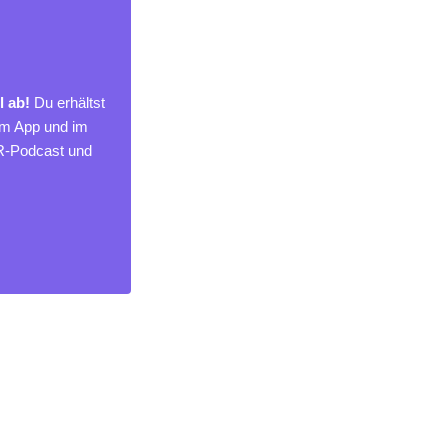
l ab!
Du erhältst
um App und im
MR-Podcast und