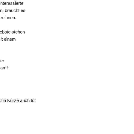
nteressierte
n, braucht es
er:innen.
gebote stehen
mit einem
der
ram!
 in Kürze auch für