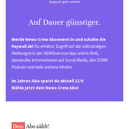
Support
gern weiter!
Auf Dauer günstiger.
Werde News-Crew Abonnent:in und schalte die
Paywall ab!
Du erhältst Zugriff auf die vollständigen
Meldungen in der NEWSiversum App und im Web,
überprüfte Informationen auf Social Media, den ESMR-
Podcast und viele weitere Inhalte.
Im Jahres-Abo sparst du aktuell 12 €:
Wähle jetzt dein News-Crew Abo!
Dein
Abo zählt!