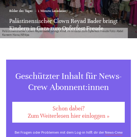
Bilder des Tages
·
1 Minute Lesedauer
Palästinensischer Clown Reyad Bader bringt
Kindern in Gaza zum Opferfest Freude
Palästinensischer Clown Reyad Bader bringt Kindern in Gaza zum Opferfest Freude Foto: Abdel
Kareem Hana/AP/dpa
Geschützter Inhalt für News-
Crew Abonnent:innen
Schon dabei?
Zum Weiterlesen hier einloggen »
Bei Fragen oder Problemen mit dem Log-in hilft dir der
News-Crew