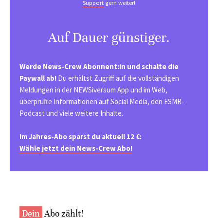
Support
gern weiter!
Auf Dauer günstiger.
Werde News-Crew Abonnent:in und schalte die
Paywall ab!
Du erhältst Zugriff auf die vollständigen
Meldungen in der NEWSiversum App und im Web,
überprüfte Informationen auf Social Media, den ESMR-
Podcast und viele weitere Inhalte.
Im Jahres-Abo sparst du aktuell 12 €:
Wähle jetzt dein News-Crew Abo!
Dein
Abo zählt!