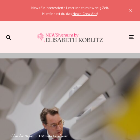
News für interessierte Leser:innen mit wenig Zeit.
Hier findest du das
News-Crew Abo
!
Bilder des Tages
·
1 Minute Lesedauer