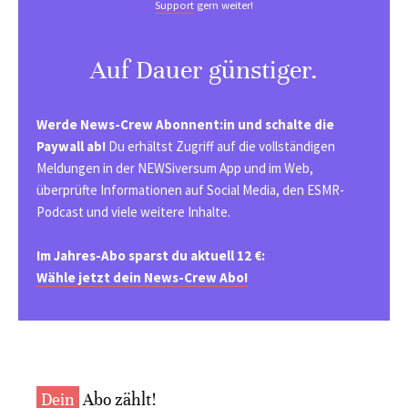
Support
gern weiter!
Auf Dauer günstiger.
Werde News-Crew Abonnent:in und schalte die
Paywall ab!
Du erhältst Zugriff auf die vollständigen
Meldungen in der NEWSiversum App und im Web,
überprüfte Informationen auf Social Media, den ESMR-
Podcast und viele weitere Inhalte.
Im Jahres-Abo sparst du aktuell 12 €:
Wähle jetzt dein News-Crew Abo!
Dein
Abo zählt!