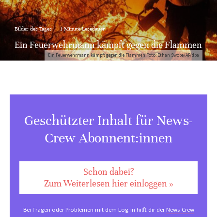
Bilder des Tages
·
1 Minute Lesedauer
Ein Feuerwehrmann kämpft gegen die Flammen
Ein Feuerwehrmann kämpft gegen die Flammen Foto: Ethan Swope/AP/dpa
Geschützter Inhalt für News-
Crew Abonnent:innen
Schon dabei?
Zum Weiterlesen hier einloggen »
Bei Fragen oder Problemen mit dem Log-in hilft dir der
News-Crew