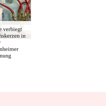
e verbiegt
skerzen in
r
nheimer
nung