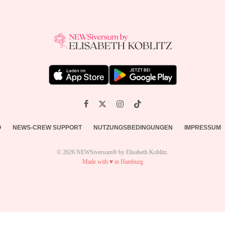
O
NEWS-CREW SUPPORT
NUTZUNGSBEDINGUNGEN
IMPRESSUM
© 2026 NEWSiversum® by Elisabeth Koblitz.
Made with ♥ in Hamburg