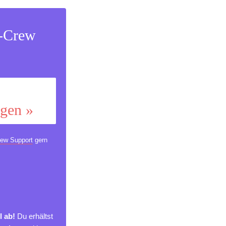
s-Crew
ggen »
ew Support
gern
l ab!
Du erhältst