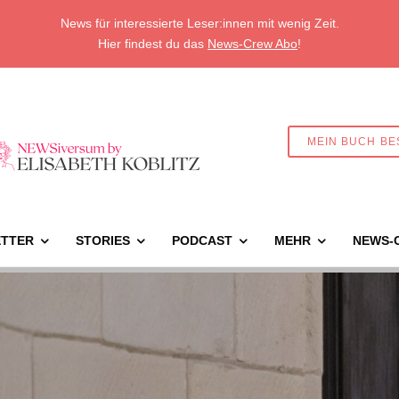
News für interessierte Leser:innen mit wenig Zeit.
Hier findest du das
News-Crew Abo
!
MEIN BUCH BE
TTER
STORIES
PODCAST
MEHR
NEWS-