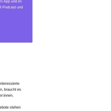
um App und im
MR-Podcast und
nteressierte
n, braucht es
er:innen.
gebote stehen