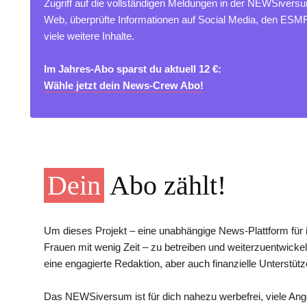
Zugriff auf die vollständigen Meldungen in der NEWSivers
Web, überprüfte Informationen auf Social Media, den ES
viele weitere Inhalte.
Im Jahres-Abo sparst du aktuell 12 €:
Wähle jetzt dein News-Crew Abo!
Dein
Abo zählt!
Um dieses Projekt – eine unabhängige News-Plattform für i
Frauen mit wenig Zeit – zu betreiben und weiterzuentwickel
eine engagierte Redaktion, aber auch finanzielle Unterstütz
Das NEWSiversum ist für dich nahezu werbefrei, viele An