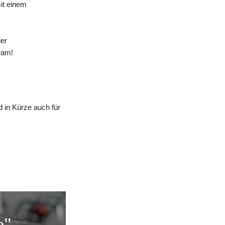
mit einem
der
ram!
 in Kürze auch für
e"