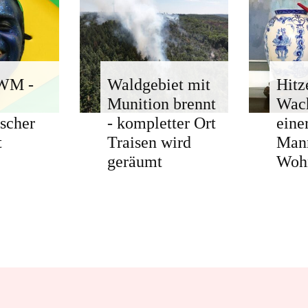
-WM -
Waldgebiet mit
Hitz
Munition brennt
Wach
ischer
- kompletter Ort
eine
t
Traisen wird
Man
geräumt
Woh