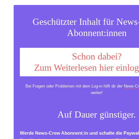
Geschützter Inhalt für New
Abonnent:innen
Schon dabei?
Zum Weiterlesen hier einlo
Bei Fragen oder Problemen mit dem Log-in hilft dir der
News-Cr
weiter!
Auf Dauer günstiger.
Werde News-Crew Abonnent:in und schalte die Paywal