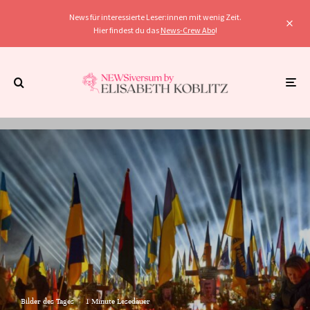
News für interessierte Leser:innen mit wenig Zeit.
Hier findest du das
News-Crew Abo
!
Bilder des Tages
·
1 Minute Lesedauer