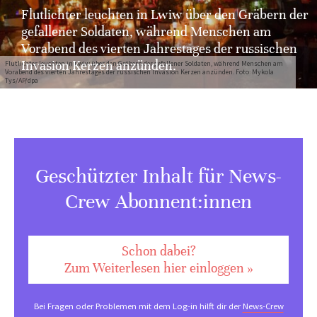
Flutlichter leuchten in Lwiw über den Gräbern der
gefallener Soldaten, während Menschen am
Vorabend des vierten Jahrestages der russischen
Invasion Kerzen anzünden.
Flutlichter leuchten in Lwiw über den Gräbern der gefallener Soldaten, während Menschen am
Vorabend des vierten Jahrestages der russischen Invasion Kerzen anzünden. Foto: Mykola
Tys/AP/dpa
Geschützter Inhalt für News-
Crew Abonnent:innen
Schon dabei?
Zum Weiterlesen hier einloggen »
Bei Fragen oder Problemen mit dem Log-in hilft dir der
News-Crew