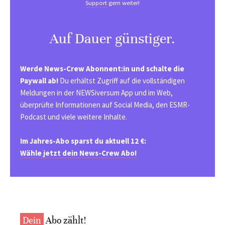
Support
gern weiter!
Auf Dauer günstiger.
Werde News-Crew Abonnent:in und schalte die
Paywall ab!
Du erhältst Zugriff auf die vollständigen
Meldungen in der NEWSiversum App und im Web,
überprüfte Informationen auf Social Media, den ESMR-
Podcast und viele weitere Inhalte.
Im Jahres-Abo sparst du aktuell 12 €:
Wähle jetzt dein News-Crew Abo!
Dein
Abo zählt!