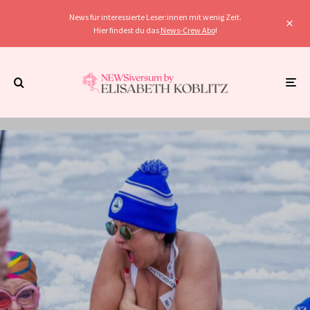
News für interessierte Leser:innen mit wenig Zeit.
Hier findest du das
News-Crew Abo
!