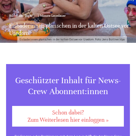
Bilder des Tages
·
1 Minute Lesedauer
Eisbaderinnen planschen in der kalten Ostsee vor
Usedom.
Eisbaderinnen planschen in der kalten Ostsee vor Usedom. Foto: Jens Büttner/dpa
Geschützter Inhalt für News-
Crew Abonnent:innen
Schon dabei?
Zum Weiterlesen hier einloggen »