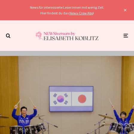
News für interessierte Leser:innen mit wenig Zeit.
Hier findest du das
News-Crew Abo
!