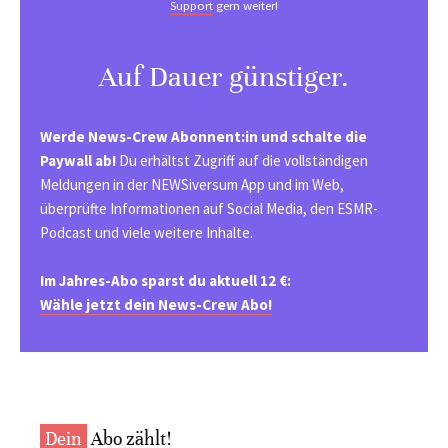
Support
gern weiter!
Auf Dauer günstiger.
Werde News-Crew Abonnent:in und schalte die
Paywall ab!
Du erhältst Zugriff auf die vollständigen
Meldungen in der NEWSiversum App und im Web,
überprüfte Informationen auf Social Media, den ESMR-
Podcast und viele weitere Inhalte.
Im Jahres-Abo sparst du aktuell 12 €:
Wähle jetzt dein News-Crew Abo!
Dein
Abo zählt!