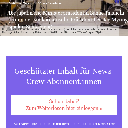
Bilder des Tages
·
1 Minute Lesedauer
Die japanische Ministerpräsidentin Sanae Takaichi
(r) und der südkoreanische Präsident Lee Jae Myung
spielen Schlagzeug.
Die japanische Ministerpräsidentin Sanae Takaichi (r) und der südkoreanische Präsident Lee Jae
Myung spielen Schlagzeug. Foto: Uncredited/Prime Minister's Office of Japan/AP/dpa
Geschützter Inhalt für News-
Crew Abonnent:innen
Schon dabei?
Zum Weiterlesen hier einloggen »
Bei Fragen oder Problemen mit dem Log-in hilft dir der
News-Crew