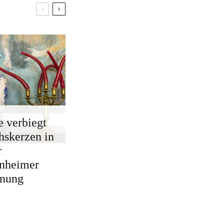
e verbiegt
skerzen in
r
nheimer
nung