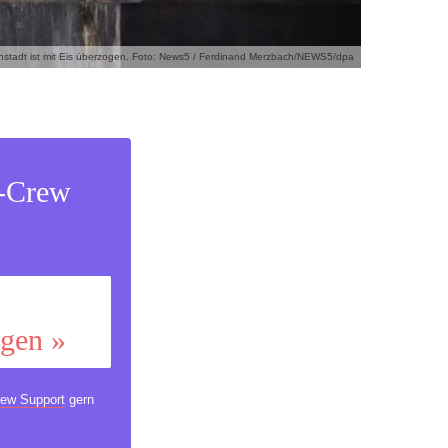
stadt ist mit Eis überzogen. Foto: News5 / Ferdinand Merzbach/NEWS5/dpa
s-Crew
ggen »
ew Support
gern