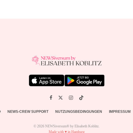
O
NEWS-CREW SUPPORT
NUTZUNGSBEDINGUNGEN
IMPRESSUM
© 2026 NEWSiversum® by Elisabeth Koblitz.
Made with ♥ in Hamburg