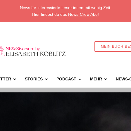
News für interessierte Leser:innen mit wenig Zeit.
Hier findest du das
News-Crew Abo
!
MEIN BUCH BE
TTER
STORIES
PODCAST
MEHR
NEWS-