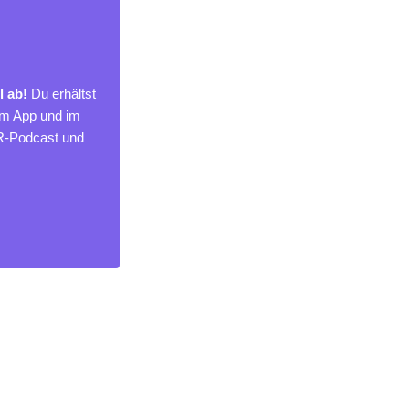
l ab!
Du erhältst
um App und im
MR-Podcast und