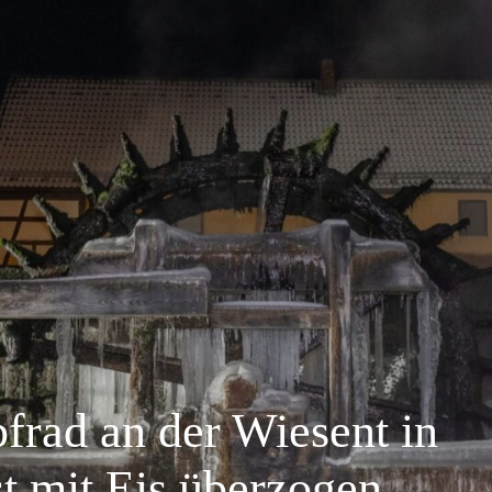
frad an der Wiesent in
t mit Eis überzogen.