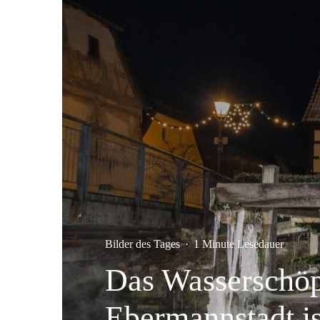
Bilder des Tages
·
1 Minute Lesedauer
Das Wasserschöp
Ebermannstadt is