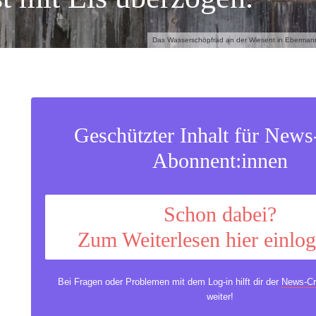
Das Wasserschöpfrad an der Wiesent in Ebermann
Geschützter Inhalt für New
Abonnent:innen
Schon dabei?
Zum Weiterlesen hier einlo
Bei Fragen oder Problemen mit dem Log-in hilft dir der
News-Cr
weiter!