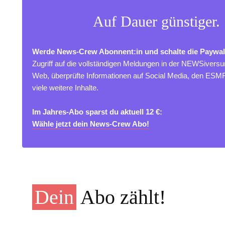
Auf Dauer günstiger.
Werde News-Crew Abonnent:in und schalte die Paywal
Zugriff auf die vollständigen Meldungen in der NEWSivers
Web, überprüfte Informationen auf Social Media, den ES
viele weitere Inhalte.
Im Jahres-Abo sparst du aktuell 12 €:
Wähle jetzt dein News-Crew Abo!
Dein
Abo zählt!