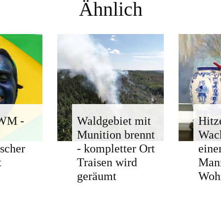
Ähnlich
-WM -
Waldgebiet mit
Hitz
Munition brennt
Wach
ischer
- kompletter Ort
eine
t
Traisen wird
Man
geräumt
Woh