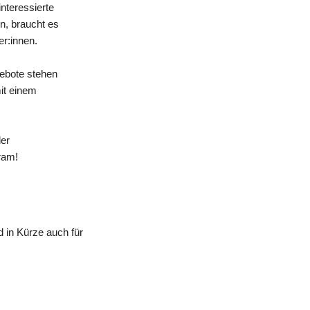
nteressierte
n, braucht es
er:innen.
gebote stehen
mit einem
der
ram!
 in Kürze auch für