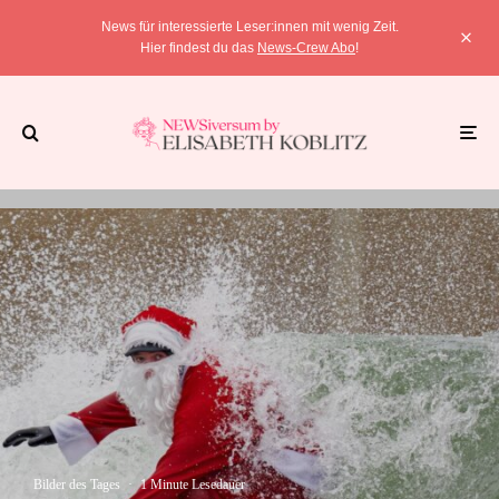
News für interessierte Leser:innen mit wenig Zeit.
Hier findest du das
News-Crew Abo
!
Bilder des Tages
·
1 Minute Lesedauer