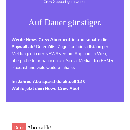
Crew Support
gern weiter!
Auf Dauer günstiger.
Werde News-Crew Abonnent:in und schalte die
Paywall ab!
Du erhältst Zugriff auf die vollständigen
Meldungen in der NEWSiversum App und im Web,
überprüfte Informationen auf Social Media, den ESMR-
Podcast und viele weitere Inhalte.
Im Jahres-Abo sparst du aktuell 12 €:
Wähle jetzt dein News-Crew Abo!
Dein
Abo zählt!