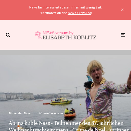
News für interessierte Leser:innen mit wenig Zeit.
Hier findest du das
News-Crew Abo
!
Bilder des Tages
·
1 Minute Lesedauer
Ab ins kühle Nass - Teilnehmer des 87. jährlichen
Weihnachtsschwimmens «Coupe de Noel» springen