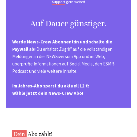
Support
gern weiter!
Auf Dauer günstiger.
Werde News-Crew Abonnent:in und schalte die
Paywall ab!
Du erhältst Zugriff auf die vollständigen
Meldungen in der NEWSiversum App und im Web,
überprüfte Informationen auf Social Media, den ESMR-
Podcast und viele weitere Inhalte.
Im Jahres-Abo sparst du aktuell 12 €:
Wähle jetzt dein News-Crew Abo!
Dein
Abo zählt!