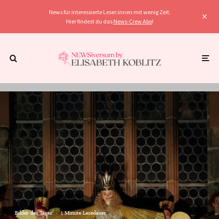
News für interessierte Leser:innen mit wenig Zeit.
Hier findest du das
News-Crew Abo
!
Bilder des Tages
·
1 Minute Lesedauer