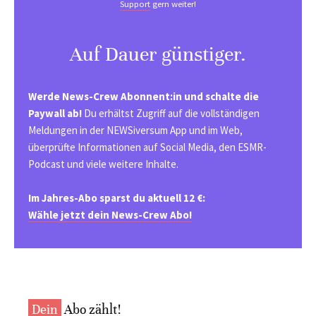
Support
gern weiter!
Auf Dauer günstiger.
Werde News-Crew Abonnent:in und schalte die
Paywall ab!
Du erhältst Zugriff auf die vollständigen
Meldungen in der NEWSiversum App und im Web,
überprüfte Informationen auf Social Media, den ESMR-
Podcast und viele weitere Inhalte.
Im Jahres-Abo sparst du aktuell 12 €:
Wähle jetzt dein News-Crew Abo!
Dein
Abo zählt!