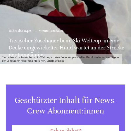
Bilder des Tages
·
1 Minute Lesedauer
Tierischer Zuschauer beim Ski-Weltcup -in eine
Decke eingewickelter Hund wartet an der Strecke
der Langläufer.
Tierischer Zuschauer beim Ski-Weltcup -in eine Decke eingewickelter Hund wartet an der Strecke
der Langläufer. Foto: Vesa Moilanen/Lehtikuva/dpa
Geschützter Inhalt für News-
Crew Abonnent:innen