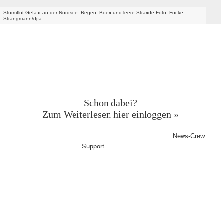
Sturmflut-Gefahr an der Nordsee: Regen, Böen und leere Strände Foto: Focke
Strangmann/dpa
Geschützter Inhalt für News-
Crew Abonnent:innen
Schon dabei?
Zum Weiterlesen hier einloggen »
Bei Fragen oder Problemen mit dem Log-in hilft dir der
News-Crew
Support
gern weiter!
Auf Dauer günstiger.
Werde News-Crew Abonnent:in und schalte die Paywall
ab!
Du erhältst Zugriff auf die vollständigen Meldungen in der