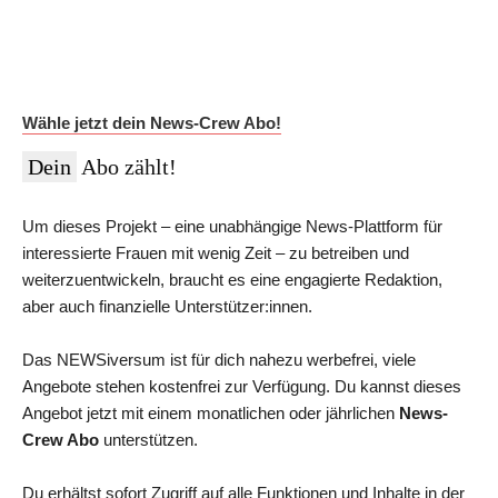
NEWSiversum App und im Web, überprüfte Informationen auf
Social Media, den ESMR-Podcast und viele weitere Inhalte.
Im Jahres-Abo sparst du aktuell 12 €:
Wähle jetzt dein News-Crew Abo!
Dein
Abo zählt!
Um dieses Projekt – eine unabhängige News-Plattform für
interessierte Frauen mit wenig Zeit – zu betreiben und
weiterzuentwickeln, braucht es eine engagierte Redaktion,
aber auch finanzielle Unterstützer:innen.
Das NEWSiversum ist für dich nahezu werbefrei, viele
Angebote stehen kostenfrei zur Verfügung. Du kannst dieses
Angebot jetzt mit einem monatlichen oder jährlichen
News-
Crew Abo
unterstützen.
Du erhältst sofort Zugriff auf alle Funktionen und Inhalte in der