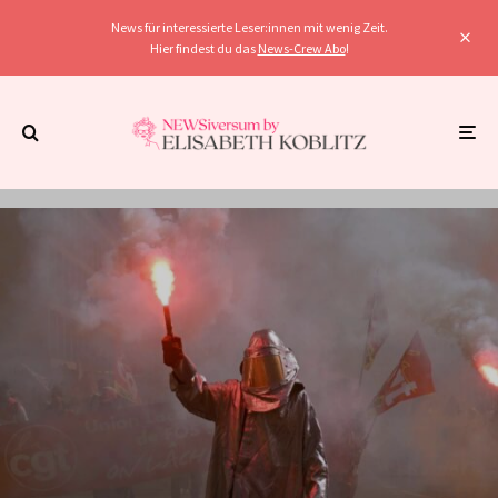
News für interessierte Leser:innen mit wenig Zeit.
Hier findest du das
News-Crew Abo
!