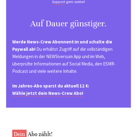
Support
gern weiter!
Auf Dauer günstiger.
Werde News-Crew Abonnent:in und schalte die
Paywall ab!
Du erhältst Zugriff auf die vollständigen
Meldungen in der NEWSiversum App und im Web,
überprüfte Informationen auf Social Media, den ESMR-
Podcast und viele weitere Inhalte.
Im Jahres-Abo sparst du aktuell 12 €:
Wähle jetzt dein News-Crew Abo!
Dein
Abo zählt!