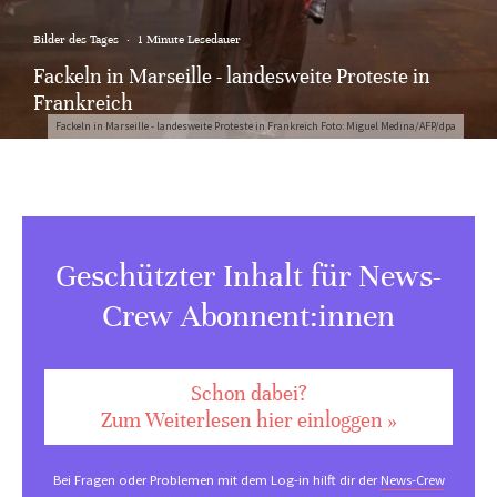
Bilder des Tages
·
1 Minute Lesedauer
Fackeln in Marseille - landesweite Proteste in
Frankreich
Fackeln in Marseille - landesweite Proteste in Frankreich Foto: Miguel Medina/AFP/dpa
Geschützter Inhalt für News-
Crew Abonnent:innen
Schon dabei?
Zum Weiterlesen hier einloggen »
Bei Fragen oder Problemen mit dem Log-in hilft dir der
News-Crew