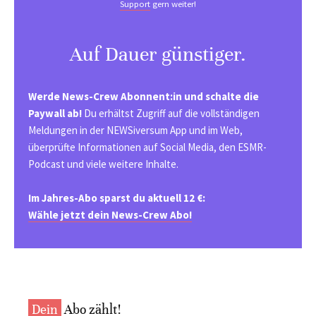
Support
gern weiter!
Auf Dauer günstiger.
Werde News-Crew Abonnent:in und schalte die
Paywall ab!
Du erhältst Zugriff auf die vollständigen
Meldungen in der NEWSiversum App und im Web,
überprüfte Informationen auf Social Media, den ESMR-
Podcast und viele weitere Inhalte.
Im Jahres-Abo sparst du aktuell 12 €:
Wähle jetzt dein News-Crew Abo!
Dein
Abo zählt!