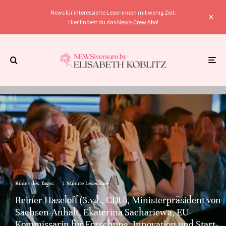
News für interessierte Leser:innen mit wenig Zeit.
Hier findest du das
News-Crew Abo
!
Bilder des Tages
·
1 Minute Lesedauer
Reiner Haseloff (3.v.l., CDU), Ministerpräsident von
Sachsen-Anhalt, Ekaterina Sachariewa, EU-
Kommissarin für Forschung, Innovation und Start-