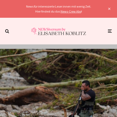
News für interessierte Leser:innen mit wenig Zeit.
Hier findest du das
News-Crew Abo
!