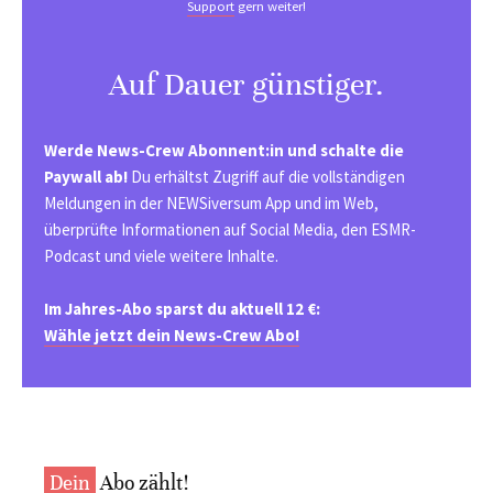
Support
gern weiter!
Auf Dauer günstiger.
Werde News-Crew Abonnent:in und schalte die
Paywall ab!
Du erhältst Zugriff auf die vollständigen
Meldungen in der NEWSiversum App und im Web,
überprüfte Informationen auf Social Media, den ESMR-
Podcast und viele weitere Inhalte.
Im Jahres-Abo sparst du aktuell 12 €:
Wähle jetzt dein News-Crew Abo!
Dein
Abo zählt!