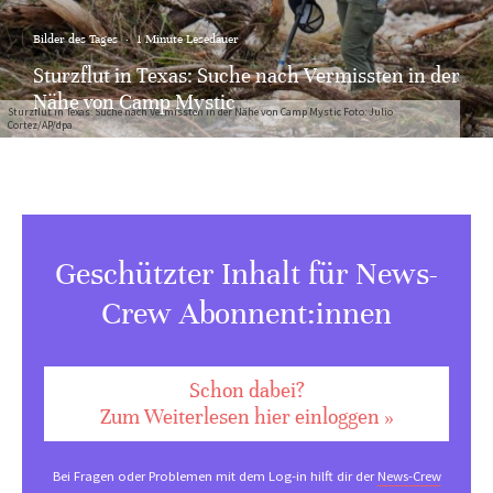
Bilder des Tages
·
1 Minute Lesedauer
Sturzflut in Texas: Suche nach Vermissten in der
Nähe von Camp Mystic
Sturzflut in Texas: Suche nach Vermissten in der Nähe von Camp Mystic Foto: Julio
Cortez/AP/dpa
Geschützter Inhalt für News-
Crew Abonnent:innen
Schon dabei?
Zum Weiterlesen hier einloggen »
Bei Fragen oder Problemen mit dem Log-in hilft dir der
News-Crew