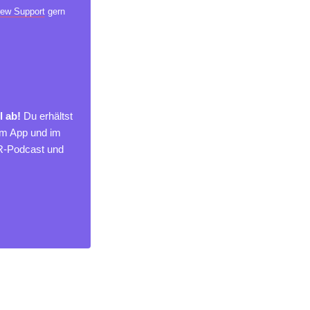
ew Support
gern
l ab!
Du erhältst
um App und im
MR-Podcast und