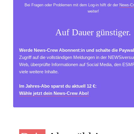
Bei Fragen oder Problemen mit dem Log-in hilft dir der
News-Cr
weiter!
Auf Dauer günstiger.
Werde News-Crew Abonnent:in und schalte die Paywal
Zugriff auf die vollständigen Meldungen in der NEWSivers
Web, überprüfte Informationen auf Social Media, den ES
viele weitere Inhalte.
Im Jahres-Abo sparst du aktuell 12 €:
Wähle jetzt dein News-Crew Abo!