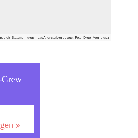
urde ein Statement gegen das Artensterben gesetzt. Foto: Dieter Menne/dpa
s-Crew
ggen »