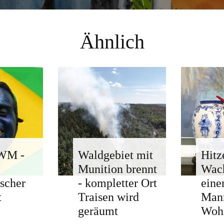
Ähnlich
-WM -
Waldgebiet mit
Hitz
Munition brennt
Wach
ischer
- kompletter Ort
eine
t
Traisen wird
Man
geräumt
Woh