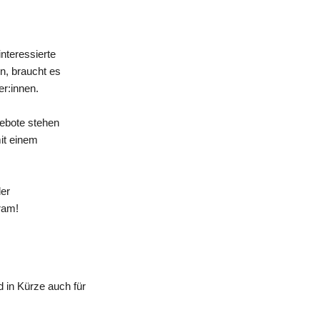
nteressierte
n, braucht es
er:innen.
gebote stehen
mit einem
der
ram!
 in Kürze auch für