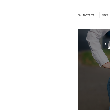
DEUT
SCHLAGWÖRTER
"