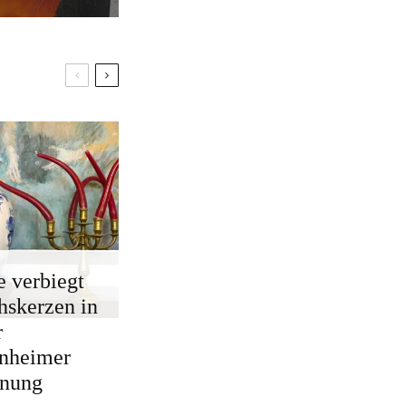
e verbiegt
skerzen in
r
nheimer
nung