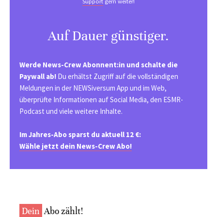
Support
gern weiter!
Auf Dauer günstiger.
Werde News-Crew Abonnent:in und schalte die
Paywall ab!
Du erhältst Zugriff auf die vollständigen
Meldungen in der NEWSiversum App und im Web,
überprüfte Informationen auf Social Media, den ESMR-
Podcast und viele weitere Inhalte.
Im Jahres-Abo sparst du aktuell 12 €:
Wähle jetzt dein News-Crew Abo!
Dein
Abo zählt!