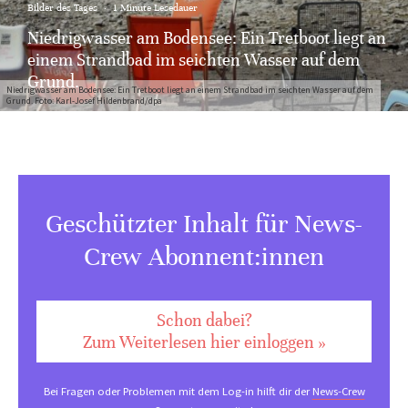
Bilder des Tages
·
1 Minute Lesedauer
Niedrigwasser am Bodensee: Ein Tretboot liegt an
einem Strandbad im seichten Wasser auf dem
Grund.
Niedrigwasser am Bodensee: Ein Tretboot liegt an einem Strandbad im seichten Wasser auf dem
Grund. Foto: Karl-Josef Hildenbrand/dpa
Geschützter Inhalt für News-
Crew Abonnent:innen
Schon dabei?
Zum Weiterlesen hier einloggen »
Bei Fragen oder Problemen mit dem Log-in hilft dir der
News-Crew