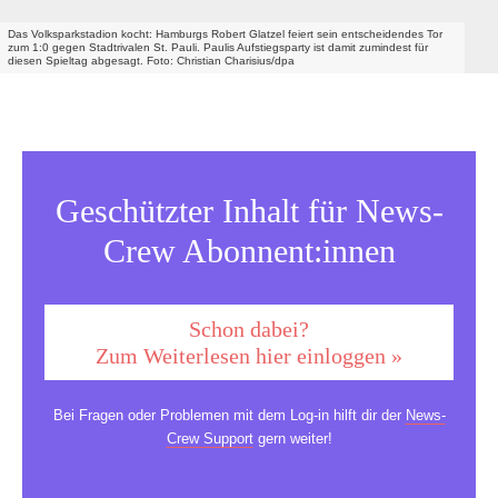
Das Volksparkstadion kocht: Hamburgs Robert Glatzel feiert sein entscheidendes Tor
zum 1:0 gegen Stadtrivalen St. Pauli. Paulis Aufstiegsparty ist damit zumindest für
diesen Spieltag abgesagt. Foto: Christian Charisius/dpa
Geschützter Inhalt für News-
Crew Abonnent:innen
Schon dabei?
Zum Weiterlesen hier einloggen »
Bei Fragen oder Problemen mit dem Log-in hilft dir der
News-
Crew Support
gern weiter!