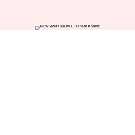
WÄHLE DEIN ABO
NEWS-CREW SUPPORT
NUTZUNGSBEDINGUNGEN
IMPRESSUM
DATENSCHUTZ
© 2026 NEWSiversum® by Elisabeth Koblitz.
Made with ♥ in Hamburg