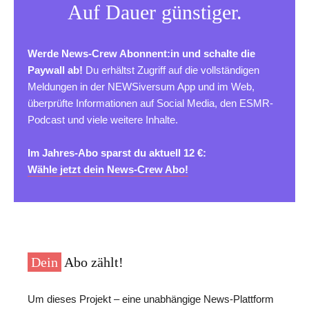
Auf Dauer günstiger.
Werde News-Crew Abonnent:in und schalte die
Paywall ab!
Du erhältst Zugriff auf die vollständigen
Meldungen in der NEWSiversum App und im Web,
überprüfte Informationen auf Social Media, den ESMR-
Podcast und viele weitere Inhalte.
Im Jahres-Abo sparst du aktuell 12 €:
Wähle jetzt dein News-Crew Abo!
Dein
Abo zählt!
Um dieses Projekt – eine unabhängige News-Plattform