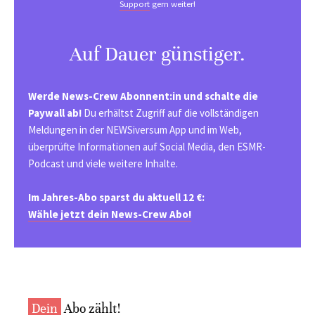
Support
gern weiter!
Auf Dauer günstiger.
Werde News-Crew Abonnent:in und schalte die
Paywall ab!
Du erhältst Zugriff auf die vollständigen
Meldungen in der NEWSiversum App und im Web,
überprüfte Informationen auf Social Media, den ESMR-
Podcast und viele weitere Inhalte.
Im Jahres-Abo sparst du aktuell 12 €:
Wähle jetzt dein News-Crew Abo!
Dein
Abo zählt!