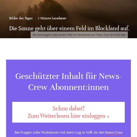
Bilder des Tages
·
1 Minute Lesedauer
Die Sonne geht über einem Feld im Blockland auf.
Die Sonne geht über einem Feld im Blockland auf. Foto: Sina Schuldt/dpa
Geschützter Inhalt für News-
Crew Abonnent:innen
Schon dabei?
Zum Weiterlesen hier einloggen »
Bei Fragen oder Problemen mit dem Log-in hilft dir der
News-Crew