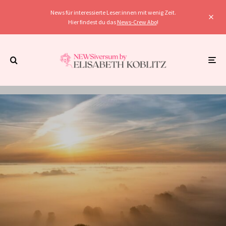
News für interessierte Leser:innen mit wenig Zeit.
Hier findest du das
News-Crew Abo
!