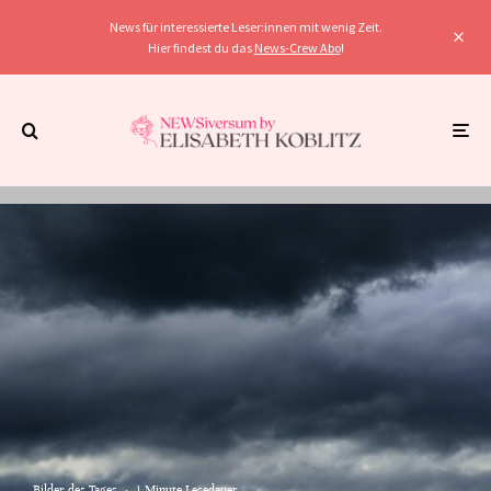
News für interessierte Leser:innen mit wenig Zeit.
Hier findest du das
News-Crew Abo
!
Bilder des Tages
·
1 Minute Lesedauer