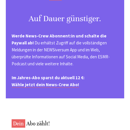
Auf Dauer günstiger.
Werde News-Crew Abonnent:in und schalte die
Paywall ab!
Du erhältst Zugriff auf die vollständigen
Meldungen in der NEWSiversum App und im Web,
überprüfte Informationen auf Social Media, den ESMR-
Podcast und viele weitere Inhalte.
Im Jahres-Abo sparst du aktuell 12 €:
Wähle jetzt dein News-Crew Abo!
Dein
Abo zählt!