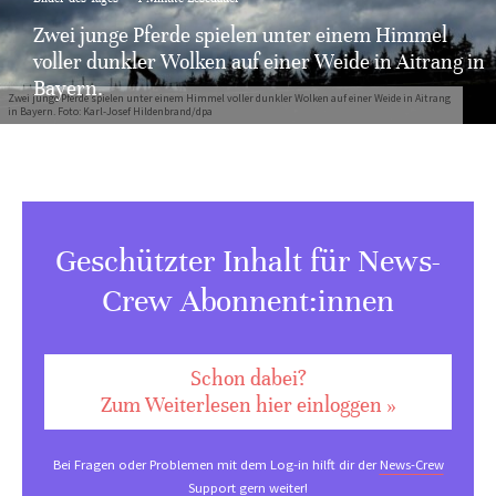
Zwei junge Pferde spielen unter einem Himmel
voller dunkler Wolken auf einer Weide in Aitrang in
Bayern.
Zwei junge Pferde spielen unter einem Himmel voller dunkler Wolken auf einer Weide in Aitrang
in Bayern. Foto: Karl-Josef Hildenbrand/dpa
Geschützter Inhalt für News-
Crew Abonnent:innen
Schon dabei?
Zum Weiterlesen hier einloggen »
Bei Fragen oder Problemen mit dem Log-in hilft dir der
News-Crew
Support
gern weiter!