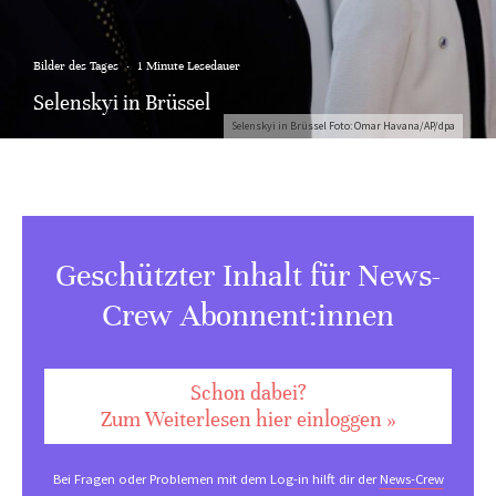
Bilder des Tages
·
1 Minute Lesedauer
Selenskyi in Brüssel
Selenskyi in Brüssel Foto: Omar Havana/AP/dpa
Geschützter Inhalt für News-
Crew Abonnent:innen
Schon dabei?
Zum Weiterlesen hier einloggen »
Bei Fragen oder Problemen mit dem Log-in hilft dir der
News-Crew