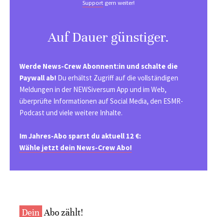
Support
gern weiter!
Auf Dauer günstiger.
Werde News-Crew Abonnent:in und schalte die
Paywall ab!
Du erhältst Zugriff auf die vollständigen
Meldungen in der NEWSiversum App und im Web,
überprüfte Informationen auf Social Media, den ESMR-
Podcast und viele weitere Inhalte.
Im Jahres-Abo sparst du aktuell 12 €:
Wähle jetzt dein News-Crew Abo!
Dein
Abo zählt!